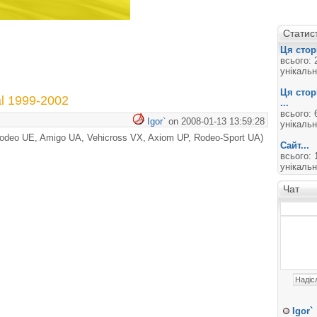
Статис
Ця сторі
всього: 
унікальн
Ця стор
al 1999-2002
...
всього: 
Igor`
on 2008-01-13 13:59:28
унікальн
deo UE, Amigo UA, Vehicross VX, Axiom UP, Rodeo-Sport UA)
Сайт...
всього: 
унікальн
Чат
Igor`