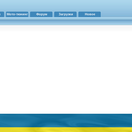
и
Мото-тюнинг
Форум
Загрузки
Новое