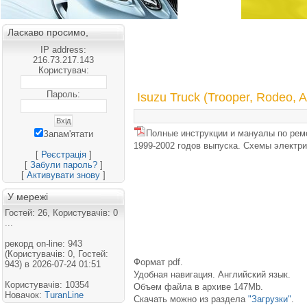
Ласкаво просимо,
IP address:
216.73.217.143
Користувач:
Пароль:
Isuzu Truck (Trooper, Rodeo, 
Полные инструкции и мануалы по ремо
Запам'ятати
1999-2002 годов выпуска. Схемы электр
[
Реєстрація
]
[
Забули пароль?
]
[
Активувати знову
]
У мережі
Гостей: 26, Користувачів: 0
...
рекорд on-line: 943
(Користувачів: 0, Гостей:
Формат pdf.
943) в 2026-07-24 01:51
Удобная навигация. Английский язык.
Користувачів: 10354
Объем файла в архиве 147Mb.
Новачок:
TuranLine
Скачать можно из раздела
"Загрузки"
.