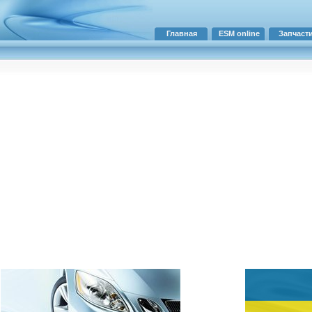
Главная
ESM online
Запчаст