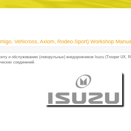
Amigo, Vehicross, Axiom, Rodeo-Sport) Workshop Manu
нту и обслуживанию (леворульных) внедорожников Isuzu (Trooper UX, Ro
ических соединений.