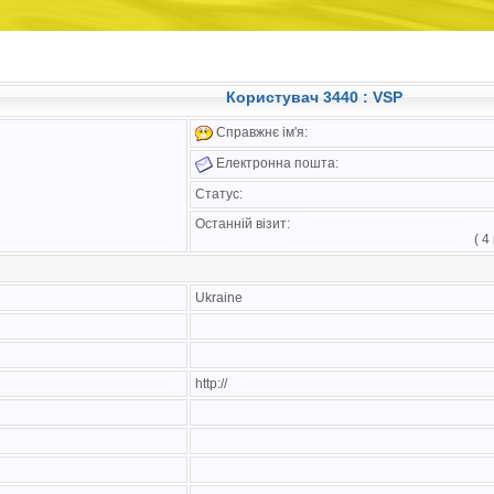
Користувач 3440 : VSP
Справжнє ім'я:
Електронна пошта:
Статус:
Останній візит:
( 4
Ukraine
http://