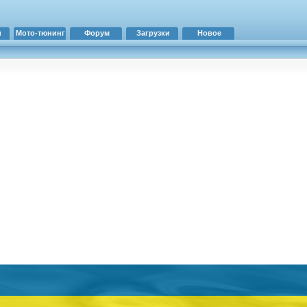
и
Мото-тюнинг
Форум
Загрузки
Новое