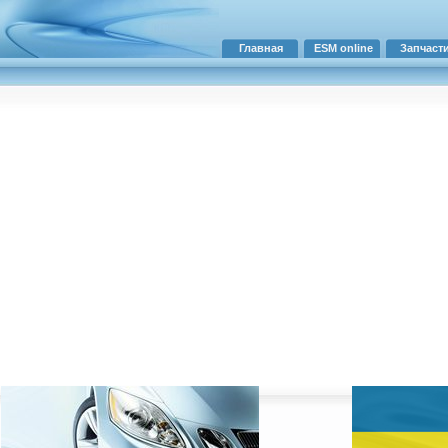
Главная
ESM online
Запчаст