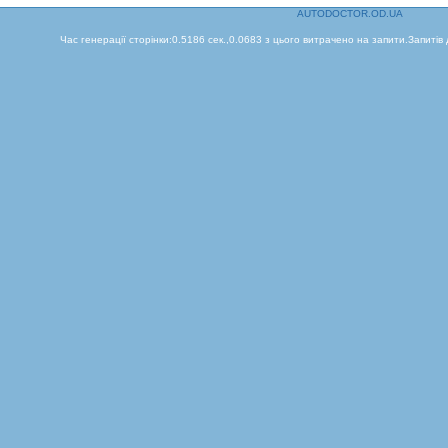
AUTODOCTOR.OD.UA
Час генерації сторінки:0.5186 сек.,0.0683 з цього витрачено на запити.Запитів