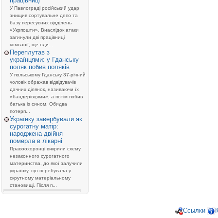
працівниці
У Павлограді російський удар
знищив сортувальне депо та
базу пересувних відділень
«Укрпошти». Внаслідок атаки
загинули дві працівниці
компанії, ще оди...
Переплутав з
українцями: у Гданську
поляк побив поляків
У польському Гданську 37-річний
чоловік ображав відвідувачів
дачних ділянок, називаючи їх
«бандерівцями», а потім побив
батька із сином. Обидва
потерп...
Українку завербували як
сурогатну матір:
народжена двійня
померла в лікарні
Правоохоронці викрили схему
незаконного сурогатного
материнства, до якої залучили
українку, що перебувала у
скрутному матеріальному
становищі. Після п...
Ссылки