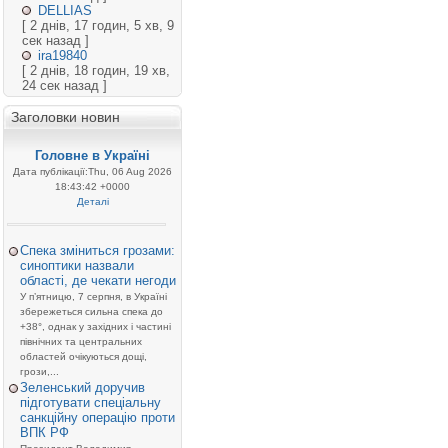
DELLIAS
[ 2 днів, 17 годин, 5 хв, 9
сек назад ]
ira19840
[ 2 днів, 18 годин, 19 хв,
24 сек назад ]
Заголовки новин
Головне в Україні
Дата публікації:Thu, 06 Aug 2026
18:43:42 +0000
Деталі
Спека зміниться грозами:
синоптики назвали
області, де чекати негоди
У п’ятницю, 7 серпня, в Україні
збережеться сильна спека до
+38°, однак у західних і частині
північних та центральних
областей очікуються дощі,
грози,...
Зеленський доручив
підготувати спеціальну
санкційну операцію проти
ВПК РФ