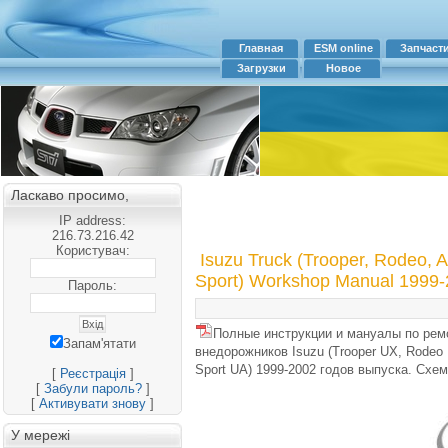
Главная
ESM online
Запчаст
Загрузки
Новое
Ласкаво просимо,
IP address:
216.73.216.42
Користувач:
Isuzu Truck (Trooper, Rodeo, 
Sport) Workshop Manual 1999
Пароль:
Полные инструкции и мануалы по рем
Запам'ятати
внедорожников Isuzu (Trooper UX, Rodeo 
Sport UA) 1999-2002 годов выпуска. Схе
[
Реєстрація
]
[
Забули пароль?
]
[
Активувати знову
]
У мережі