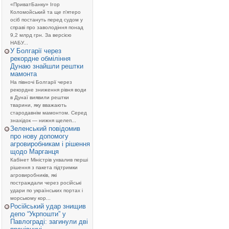
«ПриватБанку» Ігор
Коломойський та ще п’ятеро
осіб постануть перед судом у
справі про заволодіння понад
9,2 млрд грн. За версією
НАБУ...
У Болгарії через
рекордне обміління
Дунаю знайшли рештки
мамонта
На півночі Болгарії через
рекордне зниження рівня води
в Дунаї виявили рештки
тварини, яку вважають
стародавнім мамонтом. Серед
знахідок — нижня щелеп...
Зеленський повідомив
про нову допомогу
агровиробникам і рішення
щодо Марганця
Кабінет Міністрів ухвалив перші
рішення з пакета підтримки
агровиробників, які
постраждали через російські
удари по українських портах і
морському кор...
Російський удар знищив
депо “Укрпошти” у
Павлограді: загинули дві