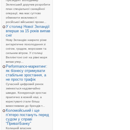
Президент Володимир
Зеленський доручив розробити
план спеціальної санкційної
операції, яка має суттєво
обмежити можливості
російської військової проми...
У столиці Нової Зеландії
вперше за 15 років випав
сніг
Нову Зеландію накрило різке
антарктичне похолодання зі
снігом, градом, морозами та
сильним вітром. У столиці
Веллінгтоні сніг на рівні моря
випав упер...
Performance-маркетинг:
як бізнесу отримувати
стабільне зростання, а
не просто трафік
Сучасний цифровий ринок
змінюється надзвичайно
швидко. Конкуренція зростає
практично в кожній ніші, а
користувачі стали більш
вимогливими до брендів т...
Коломойський і ще
п’ятеро постануть перед
судом у справі
“ПриватБанку”
Колишній власник