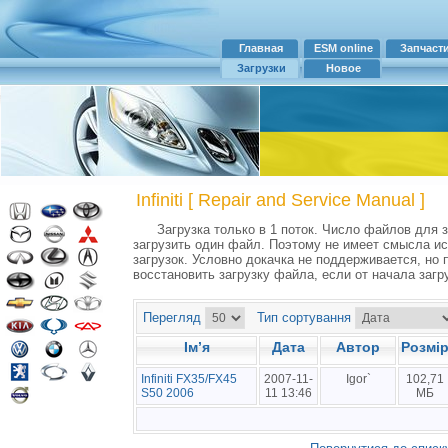
Главная
ESM online
Запчаст
Загрузки
Новое
Infiniti [ Repair and Service Manual ]
Загрузка только в 1 поток. Число файлов для заг
загрузить один файл. Поэтому не имеет смысла и
загрузок. Условно докачка не поддерживается, но
восстановить загрузку файла, если от начала загр
Перегляд
Тип сортування
Ім’я
Дата
Автор
Розмі
Infiniti FX35/FX45
2007-11-
Igor`
102,71
S50 2006
11 13:46
МБ