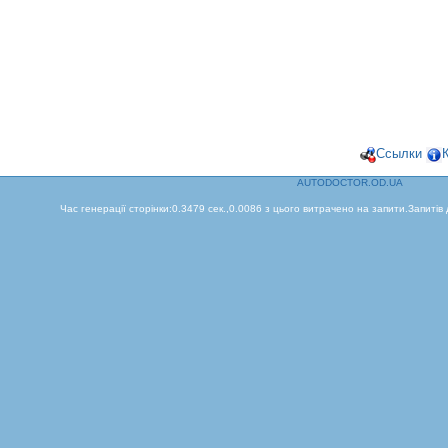
Ссылки
AUTODOCTOR.OD.UA
Час генерації сторінки:0.3479 сек.,0.0086 з цього витрачено на запити.Запитів