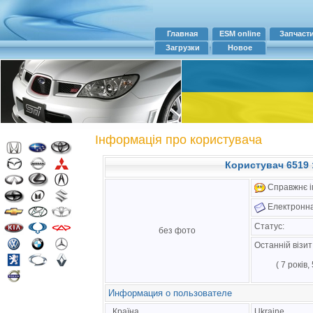
Главная
ESM online
Запчаст
Загрузки
Новое
Інформація про користувача
Користувач 6519 :
Справжнє ім
Електронна
Статус:
без фото
Останній візи
( 7 років,
Информация о пользователе
Країна
Ukraine