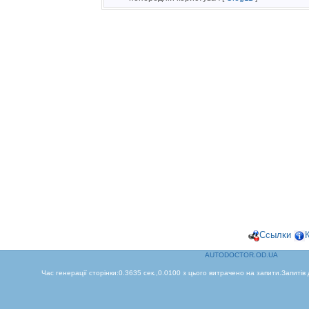
Ссылки
AUTODOCTOR.OD.UA
Час генерації сторінки:0.3635 сек.,0.0100 з цього витрачено на запити.Запитів