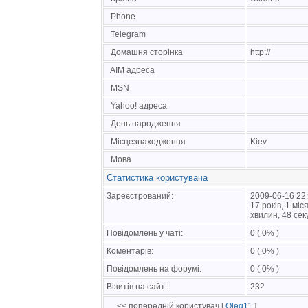
Phone
Telegram
Домашня сторінка
http://
AIM адреса
MSN
Yahoo! адреса
День народження
Місцезнаходження
Kiev
Мова
Статистика користувача
Зареєстрований:
2009-06-16 22
17 років, 1 міс
хвилин, 48 сек
Повідомлень у чаті:
0 ( 0% )
Коментарів:
0 ( 0% )
Повідомлень на форумі:
0 ( 0% )
Візитів на сайт:
232
<< попередній користувач [
Oleg11
]