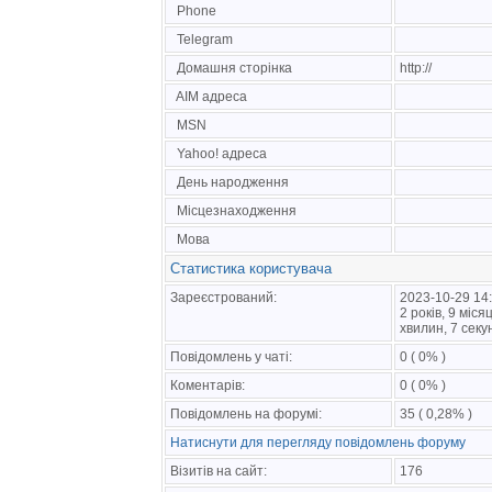
Phone
Telegram
Домашня сторінка
http://
AIM адреса
MSN
Yahoo! адреса
День народження
Місцезнаходження
Мова
Статистика користувача
Зареєстрований:
2023-10-29 14
2 років, 9 міся
хвилин, 7 секу
Повідомлень у чаті:
0 ( 0% )
Коментарів:
0 ( 0% )
Повідомлень на форумі:
35 ( 0,28% )
Натиснути для перегляду повідомлень форуму
Візитів на сайт:
176