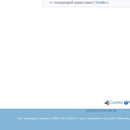
<< попередній користувач [
Tvistter
]
Ссылки
AUTODOCTOR.OD.UA
Час генерації сторінки:1.0554 сек.,0.0110 з цього витрачено на запити.Запитів