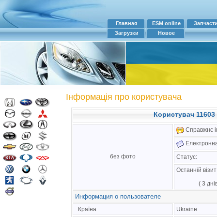
Главная
ESM online
Запчаст
Загрузки
Новое
Інформація про користувача
Користувач 11603 :
Справжнє ім
Електронна
без фото
Статус:
Останній візи
( 3 дн
Информация о пользователе
Країна
Ukraine