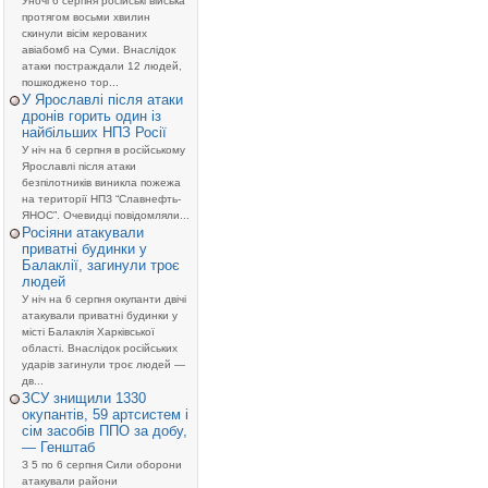
Уночі 6 серпня російські війська
протягом восьми хвилин
скинули вісім керованих
авіабомб на Суми. Внаслідок
атаки постраждали 12 людей,
пошкоджено тор...
У Ярославлі після атаки
дронів горить один із
найбільших НПЗ Росії
У ніч на 6 серпня в російському
Ярославлі після атаки
безпілотників виникла пожежа
на території НПЗ “Славнефть-
ЯНОС”. Очевидці повідомляли...
Росіяни атакували
приватні будинки у
Балаклії, загинули троє
людей
У ніч на 6 серпня окупанти двічі
атакували приватні будинки у
місті Балаклія Харківської
області. Внаслідок російських
ударів загинули троє людей —
дв...
ЗСУ знищили 1330
окупантів, 59 артсистем і
сім засобів ППО за добу,
— Генштаб
З 5 по 6 серпня Сили оборони
атакували райони