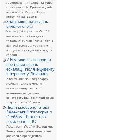
зосередження техніки та живої
сили окупантів. Протягом доби
війни проти України Росія
втратила ще 1330 в...
Залишився один день
сильної спеки
У четвер, 6 серпня, в Україні
очікується останній день
тотальної сильної спеки. Уже з
п’ятниці температура почне
поступово знижуватися, а до 9
серпня ...
У Німеччині заговорили
про новий рівень
ескалації після інциденту
в аеропорту Лейпцига
У вантажній зоні аеропорту
Лейпциг-Галле в Німеччині
виявили квадрокоптер із
невідомим вибуховим
пристроєм. Інцидент призвів до
закриття злітної смуги...
Після масованої атаки
Зеленський поговорив зі
Стуббом і Рютте про
посилення ППО
Президент України Володимир
Зеленський провів телефонні
розмови з президентом