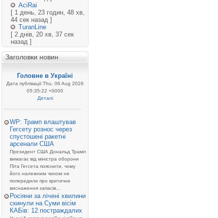
AciRai
[ 1 день, 23 годин, 48 хв,
44 сек назад ]
TuranLine
[ 2 днів, 20 хв, 37 сек
назад ]
Заголовки новин
Головне в Україні
Дата публікації:Thu, 06 Aug 2026
05:35:22 +0000
Деталі
WP: Трамп влаштував
Гегсету рознос через
спустошені ракетні
арсенали США
Президент США Дональд Трамп
вимагає від міністра оборони
Піта Гегсета пояснити, чому
його належним чином не
попередили про критичне
виснаження запасів...
Росіяни за лічені хвилини
скинули на Суми вісім
КАБів: 12 постраждалих