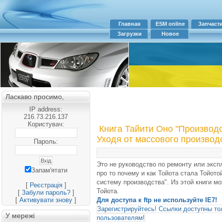
Главная
ESM online
Запчаст
Загрузки
Новое
Ласкаво просимо,
IP address:
216.73.216.137
Користувач:
Книга Тайити Оно "Производс
Уходя от массового производ
Пароль:
Это не руководство по ремонту или эксп
Запам'ятати
про то почему и как Тойота стала Тойот
систему производства". Из этой книги мо
[
Реєстрація
]
Тойота.
[
Забули пароль?
]
[
Активувати знову
]
Для доступа к ftp не используйте IE7!
Зарегистрируйтесь! Ссылки доступны то
У мережі
пользователям!