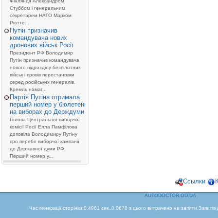
Фінляндії Александром
Стуббом і генеральним
секретарем НАТО Марком
Рютте...
Путін призначив
командувача нових
дронових військ Росії
Президент РФ Володимир
Путін призначив командувача
нового підрозділу безпілотних
військ і провів перестановки
серед російських генералів.
Кремль намаг...
Партія Путіна отримала
перший номер у бюлетені
на виборах до Держдуми
Голова Центральної виборчої
комісії Росії Елла Памфілова
доповіла Володимиру Путіну
про перебіг виборчої кампанії
до Державної думи РФ.
Перший номер у...
Ссылки
AUTODOCTOR.OD.UA
Час генерації сторінки:0.4961 сек.,0.0678 з цього витрачено на запити.Запитів