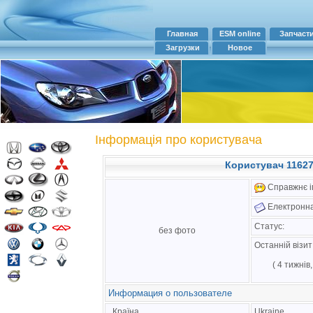
Главная
ESM online
Запчаст
Загрузки
Новое
Інформація про користувача
Користувач 11627
Справжнє ім
Електронна
Статус:
без фото
Останній візи
( 4 тижнів
Информация о пользователе
Країна
Ukraine