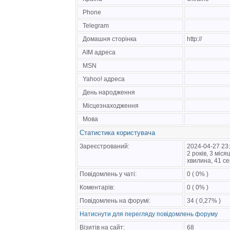
Phone
Telegram
Домашня сторінка
http://
AIM адреса
MSN
Yahoo! адреса
День народження
Місцезнаходження
Мова
Статистика користувача
Зареєстрований:
2024-04-27 23
2 років, 3 міся
хвилина, 41 с
Повідомлень у чаті:
0 ( 0% )
Коментарів:
0 ( 0% )
Повідомлень на форумі:
34 ( 0,27% )
Натиснути для перегляду повідомлень форуму
Візитів на сайт:
68