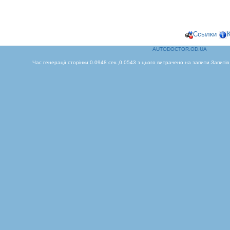
Ссылки
AUTODOCTOR.OD.UA
Час генерації сторінки:0.0948 сек.,0.0543 з цього витрачено на запити.Запитів