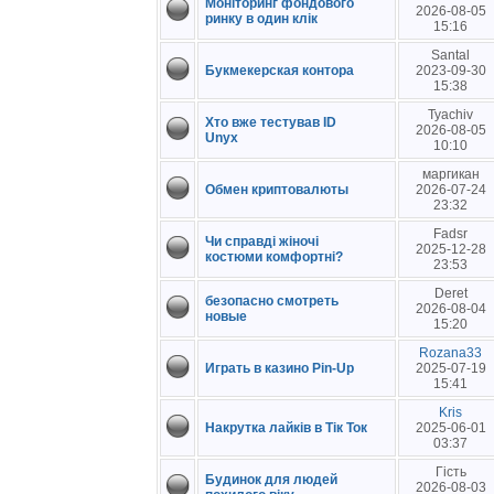
Моніторинг фондового
2026-08-05
ринку в один клік
15:16
Santal
Букмекерская контора
2023-09-30
15:38
Tyachiv
Хто вже тестував ID
2026-08-05
Unyx
10:10
маргикан
Обмен криптовалюты
2026-07-24
23:32
Fadsr
Чи справді жіночі
2025-12-28
костюми комфортні?
23:53
Deret
безопасно смотреть
2026-08-04
новые
15:20
Rozana33
Играть в казино Pin-Up
2025-07-19
15:41
Kris
Накрутка лайків в Тік Ток
2025-06-01
03:37
Гість
Будинок для людей
2026-08-03