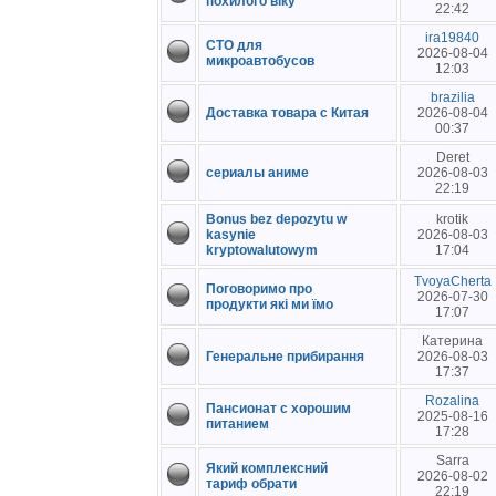
похилого віку
22:42
ira19840
СТО для
2026-08-04
микроавтобусов
12:03
brazilia
Доставка товара с Китая
2026-08-04
00:37
Deret
сериалы аниме
2026-08-03
22:19
Bonus bez depozytu w
krotik
kasynie
2026-08-03
kryptowalutowym
17:04
TvoyaCherta
Поговоримо про
2026-07-30
продукти які ми їмо
17:07
Катерина
Генеральне прибирання
2026-08-03
17:37
Rozalina
Пансионат с хорошим
2025-08-16
питанием
17:28
Sarra
Який комплексний
2026-08-02
тариф обрати
22:19