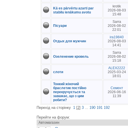
krotik
Kā es pārvērtu azarti par
2026-08-03
stabilu ienākumu avotu
15:48
Sarra
Пісуари
2026-08-02
22:01
ira19840
Отдых для мужчин
2026-08-03
14:41
Sarra
Озеленение кровель
2026-08-02
15:18
ALEX2222
слоти
2025-03-24
18:01
Тонкий жіночий
браслетик постійно
Семент
перекручується та
2026-06-16
заважає, що з цим
11:39
робити?
Перехід на сторінку
1
[
2
]
3
...
190
191
192
Перейти на форум: