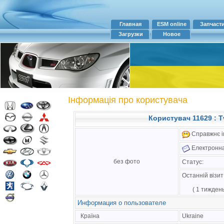
Главная
ESM online
Запчаст
Загрузки
Новое
Інформація про користувача
Користувач 11629 : 
Справжнє ім
Електронна
без фото
Статус:
Останній візи
( 1 тиждень
Информация о пользователе
Країна
Ukraine