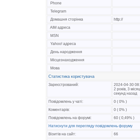
Phone
Telegram
Домашня сторінка
http://
AIM адреса
MSN
Yahoo! адреса
День народження
Місцезнаходження
Мова
Статистика користувача
Зареєстрований:
2024-04-30 08
2 років, 3 міся
секунд назад
Повідомлень у чаті:
0 ( 0% )
Коментарів:
0 ( 0% )
Повідомлень на форумі:
60 ( 0,49% )
Натиснути для перегляду повідомлень форуму
Візитів на сайт:
66