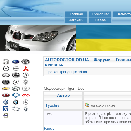
Главная
ESM online
Запчаст
Загрузки
Новое
AUTODOCTOR.OD.UA
::
Форуми
:: Главн
всячина.
Про контрацепцію жінок
Модератори: Igor`, Doc.
Автор
Tyachiv
2024-05-01 00:45
Я розглядаю різні методи к
Гість
спіралі. Які основні перев
обставини, при яких вони о
Нагору