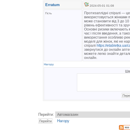
Erratum
2024-05-01 01:08
Протизаплідні спіралі — це
Гість
використовується жінками по
може становити від 3 до 10 
рівень ефективності та зруч
Основні ризики включають м
час і після введення, а тако
використання особливо реко
моделі для жінок, які не н
спіралі
https://etabletka.ua/c
звернутися до онлайн аптек
можете легко знайти детал
онлайн.
Нагору
Шв
Перейти:
Нагору