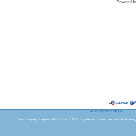
Powered 
Ссылки
AUTODOCTOR.OD.UA
Час генерації сторінки:0.4857 сек.,0.0165 з цього витрачено на запити.Запитів