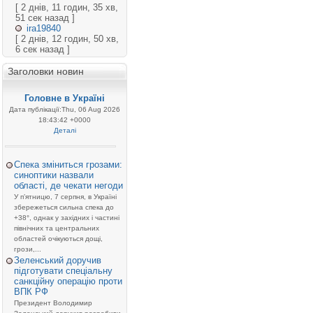
[ 2 днів, 11 годин, 35 хв,
51 сек назад ]
ira19840
[ 2 днів, 12 годин, 50 хв,
6 сек назад ]
Заголовки новин
Головне в Україні
Дата публікації:Thu, 06 Aug 2026
18:43:42 +0000
Деталі
Спека зміниться грозами:
синоптики назвали
області, де чекати негоди
У п’ятницю, 7 серпня, в Україні
збережеться сильна спека до
+38°, однак у західних і частині
північних та центральних
областей очікуються дощі,
грози,...
Зеленський доручив
підготувати спеціальну
санкційну операцію проти
ВПК РФ
Президент Володимир