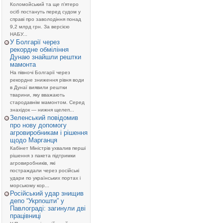
Коломойський та ще п’ятеро
осіб постануть перед судом у
справі про заволодіння понад
9,2 млрд грн. За версією
НАБУ...
У Болгарії через
рекордне обміління
Дунаю знайшли рештки
мамонта
На півночі Болгарії через
рекордне зниження рівня води
в Дунаї виявили рештки
тварини, яку вважають
стародавнім мамонтом. Серед
знахідок — нижня щелеп...
Зеленський повідомив
про нову допомогу
агровиробникам і рішення
щодо Марганця
Кабінет Міністрів ухвалив перші
рішення з пакета підтримки
агровиробників, які
постраждали через російські
удари по українських портах і
морському кор...
Російський удар знищив
депо “Укрпошти” у
Павлограді: загинули дві
працівниці