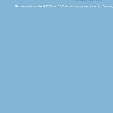
Час генерації сторінки:0.4775 сек.,0.0639 з цього витрачено на запити.Запитів