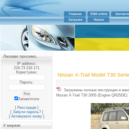
Главная
ESM online
Запчаст
Загрузки
Новое
Ласкаво просимо,
IP address:
216.73.216.171
Користувач:
Nissan X-Trail Model T30 Seri
Пароль:
Загружены полные инструкции и ман
Nissan X-Trail T30 2005 (Engine QR25DE)
Запам'ятати
[
Реєстрація
]
[
Забули пароль?
]
[
Активувати знову
]
У мережі