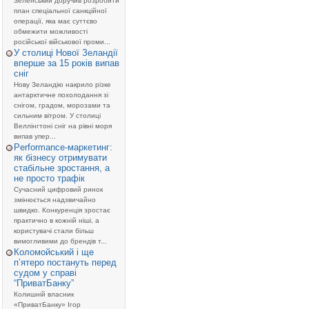
Зеленський доручив розробити
план спеціальної санкційної
операції, яка має суттєво
обмежити можливості
російської військової проми...
У столиці Нової Зеландії
вперше за 15 років випав
сніг
Нову Зеландію накрило різке
антарктичне похолодання зі
снігом, градом, морозами та
сильним вітром. У столиці
Веллінгтоні сніг на рівні моря
випав упер...
Performance-маркетинг:
як бізнесу отримувати
стабільне зростання, а
не просто трафік
Сучасний цифровий ринок
змінюється надзвичайно
швидко. Конкуренція зростає
практично в кожній ніші, а
користувачі стали більш
вимогливими до брендів т...
Коломойський і ще
п’ятеро постануть перед
судом у справі
“ПриватБанку”
Колишній власник
«ПриватБанку» Ігор