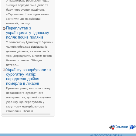
У Павлограді російський удар
знищив сортувальне депо та
базу пересувних відділень
«Укрпошти». Внаслідок атаки
загинули дві працівниці
компанії, ще оди...
Переплутав з
українцями: у Гданську
поляк побив поляків
У польському Гданську 37-річний
чоловік ображав відвідувачів
дачних ділянок, називаючи їх
«бандерівцями», а потім побив
батька із сином. Обидва
потерп...
Українку завербували як
сурогатну матір:
народжена двійня
померла в лікарні
Правоохоронці викрили схему
незаконного сурогатного
материнства, до якої залучили
українку, що перебувала у
скрутному матеріальному
становищі. Після п...
Ссылки
AUTODOCTOR.OD.UA