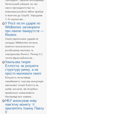
Президент України Володимир
Зеленський уперше за час
свого президентства та
повномасштабної війни прибув
із візитом до Сербії. Упродовж
7–8 серпня він...
У Росії після ударів по
Wildberries заговорили
про хвилю банкрутств —
Reuters
Серія українських ударів по
складах Wildberries почала
помітно позначатися на
російському малому та
середньому бізнесі. Понад 3,1
тисячі франчайзингов...
Хвильова теорія
Елліотта: як розуміти
структуру ринку, а не
просто малювати хвилі
Більшість початківців
сприймають торгову концепцію
хвильової теорії Еліотта як
набір зигзагів, які потрібно
правильно намалювати.
Насправді все навпак...
НБУ анонсував нову
пам’ятну монету: її
присвятять Іоанну Павлу
II