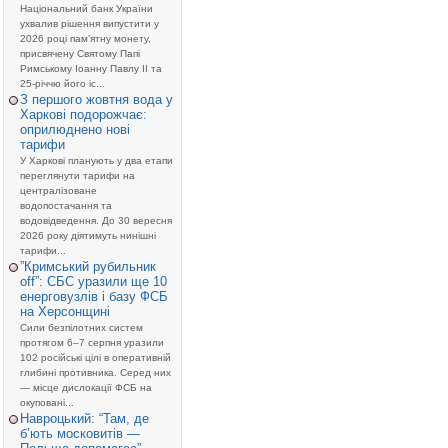
Національний банк України
ухвалив рішення випустити у
2026 році пам’ятну монету,
присвячену Святому Папі
Римському Іоанну Павлу II та
25-річчю його іс...
З першого жовтня вода у
Харкові подорожчає:
оприлюднено нові
тарифи
У Харкові планують у два етапи
переглянути тарифи на
централізоване
водопостачання та
водовідведення. До 30 вересня
2026 року діятимуть нинішні
тарифи...
”Кримський рубильник
off”: СБС уразили ще 10
енерговузлів і базу ФСБ
на Херсонщині
Сили безпілотних систем
протягом 6–7 серпня уразили
102 російські цілі в оперативній
глибині противника. Серед них
— місце дислокації ФСБ на
окуповані...
Навроцький: “Там, де
б’ють московитів —