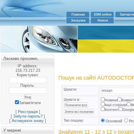
Главная
ESM online
Запчаст
Загрузки
Новое
Ласкаво просимо,
IP address:
216.73.217.23
Користувач:
Пошук на сайті AUTODOCTO
Пароль:
Шукати:
Шукати в:
Новини
Комент
Запам'ятати
Інші сторінки
Ф
Контент
Googl
[
Реєстрація
]
[
Забули пароль?
]
[
Активувати знову
]
Тип пошуку:
Основний
Ро
У мережі
Знайдено 11 - 12 з 12 у розділ