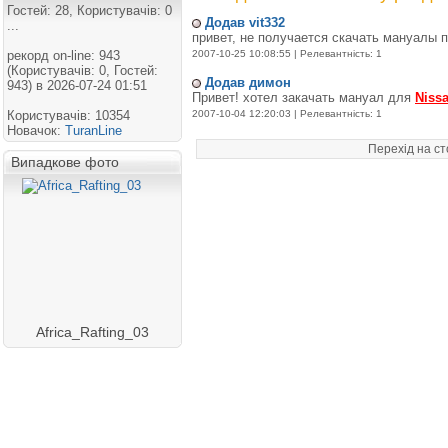
Гостей: 28, Користувачів: 0
Додав vit332
...
привет, не получается скачать мануалы 
рекорд on-line: 943
2007-10-25 10:08:55 | Релевантність: 1
(Користувачів: 0, Гостей:
Додав димон
943) в 2026-07-24 01:51
Привет! хотел закачать мануал для
Niss
Користувачів: 10354
2007-10-04 12:20:03 | Релевантність: 1
Новачок:
TuranLine
Перехід на с
Випадкове фото
Africa_Rafting_03