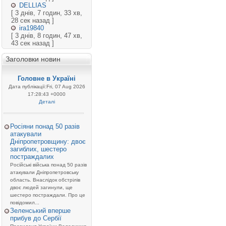
DELLIAS
[ 3 днів, 7 годин, 33 хв,
28 сек назад ]
ira19840
[ 3 днів, 8 годин, 47 хв,
43 сек назад ]
Заголовки новин
Головне в Україні
Дата публікації:Fri, 07 Aug 2026
17:28:43 +0000
Деталі
Росіяни понад 50 разів
атакували
Дніпропетровщину: двоє
загиблих, шестеро
постраждалих
Російські війська понад 50 разів
атакували Дніпропетровську
область. Внаслідок обстрілів
двоє людей загинули, ще
шестеро постраждали. Про це
повідомил...
Зеленський вперше
прибув до Сербії