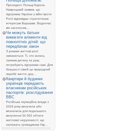
Польща допомагає”
Президент Польщі Кароль
Навроцький заявив, що
підтримка України у війні проти
Росії відповідає стратегічним
інтересам Варшави. Водночас
він наголосив,...
Чи можуть батьки
вимагати аліменти від
повнолітніх дітей: що
передбачає закон
З роками життєві ролі
змінюються. Ті, хто колись
тримав дитину за руку,
потребують підтримки самі. Для
більшості сімей це природний
перебіг життя: дор...
Квартири й будинки
українців передають
власникам російських
паспортів: розслідування
BBC
Російська окупаційна влада з
2024 року вилучила або
визначила для подальшого
вилучення 34 002 об’єкти
житлової нерухомості, що
належать громадянам Укр...