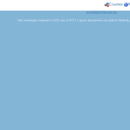
Ссылки
AUTODOCTOR.OD.UA
Час генерації сторінки:1.2121 сек.,0.0717 з цього витрачено на запити.Запитів