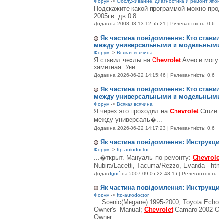
Форум
->
Обслуживание, диагностика и ремонт япон
Подскажите какой программой можно пр
2005г.в. дв.0.8
Додав
на 2008-03-13 12:55:21 | Релевантність: 0,6
Як частина повідомлення: Кто стави
между универсальными и модельным
Форум
->
Всякая всячина.
Я ставил чехлы на
Chevrolet
Aveo и могу 
заметная. Уни...
Додав
на 2026-06-22 14:15:46 | Релевантність: 0,6
Як частина повідомлення: Кто стави
между универсальными и модельным
Форум
->
Всякая всячина.
Я через это проходил на
Chevrolet
Cruze 
между универсаль�...
Додав
на 2026-06-22 14:17:23 | Релевантність: 0,6
Як частина повідомлення: Инструкц
Форум
->
ftp-autodoctor
...�ткрыт. Мануалы по ремонту:
Chevrole
Nubira/Lacetti, Tacuma/Rezzo, Evanda - ht
Додав
Igor`
на 2007-09-05 22:48:16 | Релевантність: 
Як частина повідомлення: Инструкц
Форум
->
ftp-autodoctor
... Scenic(Megane) 1995-2000; Toyota Ech
Owner's_Manual;
Chevrolet
Camaro 2002-Ow
Owner...