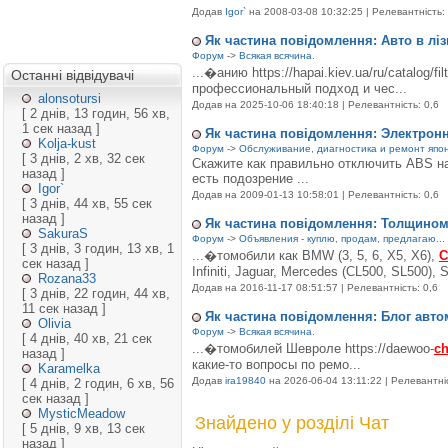
Додав
Igor`
на 2008-03-08 10:32:25 | Релевантність: 
Як частина повідомлення: Авто в ліз
Форум
->
Всякая всячина.
...�анию https://hapai.kiev.ua/ru/catalog/filt
Останні відвідувачі
профессиональный подход и чес...
alonsotursi
Додав
на 2025-10-06 18:40:18 | Релевантність: 0,6
[ 2 днів, 13 годин, 56 хв,
1 сек назад ]
Як частина повідомлення: Электрон
Kolja-kust
Форум
->
Обслуживание, диагностика и ремонт япон
[ 3 днів, 2 хв, 32 сек
Скажите как правильно отключить ABS 
назад ]
есть подозрение ...
Igor`
Додав
на 2009-01-13 10:58:01 | Релевантність: 0,6
[ 3 днів, 44 хв, 55 сек
назад ]
Як частина повідомлення: Толщино
SakuraS
Форум
->
Объявления - куплю, продам, предлагаю...
[ 3 днів, 3 годин, 13 хв, 1
...�томобили как BMW (3, 5, 6, Х5, Х6),
C
сек назад ]
Infiniti, Jaguar, Mercedes (CL500, SL500), 
Rozana33
Додав
на 2016-11-17 08:51:57 | Релевантність: 0,6
[ 3 днів, 22 годин, 44 хв,
11 сек назад ]
Як частина повідомлення: Блог авт
Olivia
Форум
->
Всякая всячина.
[ 4 днів, 40 хв, 21 сек
...�томобилей Шевроле https://daewoo-
ch
назад ]
какие-то вопросы по ремо...
Karamelka
Додав
ira19840
на 2026-06-04 13:11:22 | Релевантніс
[ 4 днів, 2 годин, 6 хв, 56
сек назад ]
MysticMeadow
Знайдено у розділі Чат
[ 5 днів, 9 хв, 13 сек
назад ]