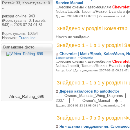
Service Manual
Гостей: 33, Користувачів: 0
...ческие схемы к автомобилям
Chevrolet
...
Nubira/Lacetti, Tacuma/Rezzo, Evanda в фо
рекорд on-line: 943
Додано 2007-09-03 17:07:51 | Релевантність: 2,4
(Користувачів: 0, Гостей:
943) в 2026-07-24 01:51
Знайдено у розділі Коментарі
Користувачів: 10354
Нічого не знайдено
Новачок:
TuranLine
Знайдено 1 - 1 з 1 у розділі 
Випадкове фото
Chevrolet | Matiz/Spark, Kalos/Aveo, 
Завантаження
->
Chevrolet
...ческие схемы к автомобилям
Chevrolet
Nubira/Lacetti, Tacuma/Rezzo, Evanda в фо
Автор: Igor` | Дата додавання: 2007-09-11 00:31:47 |
Знайдено 1 - 1 з 1 у розділі Ін
Дерево каталогов ftp autodoctor
...──Owners_Manuals_Wring_Diagrams ├
Africa_Rafting_698
2007 │ │ └───Owner's_Manual │ �...
Додано 2008-03-23 18:08:09 | Релевантність: 0,6
Знайдено 1 - 9 з 9 у розділі 
Як частина повідомлення: Сломалос