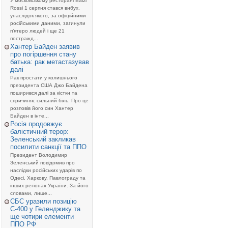
У московському ресторані Balzi
Rossi 1 серпня стався вибух,
унаслідок якого, за офіційними
російськими даними, загинули
п’ятеро людей і ще 21
постражд...
Хантер Байден заявив
про погіршення стану
батька: рак метастазував
далі
Рак простати у колишнього
президента США Джо Байдена
поширився далі за кістки та
спричиняє сильний біль. Про це
розповів його син Хантер
Байден в інте...
Росія продовжує
балістичний терор:
Зеленський закликав
посилити санкції та ППО
Президент Володимир
Зеленський повідомив про
наслідки російських ударів по
Одесі, Харкову, Павлограду та
інших регіонах України. За його
словами, лише...
СБС уразили позицію
С-400 у Геленджику та
ще чотири елементи
ППО РФ