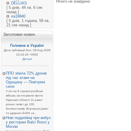
Нічого не знайдено
DELLIAS
[ 5 днів, 44 хв, 6 сек
назад ]
ira19840
[ 5 днів, 1 година, 58 хв,
21 сек назад ]
Заголовки новин
Головне в Україні
Дата публікації:Sun, 09 Aug 2026
10:24:18 +0000
Деталі
ППО збила 72% дронів
під час атаки на
Одещину — Повітряні
сили
У ніч на 9 серпня російські
війська застосували проти
Одеської області 11 ракет
різних типів і до 100
безпілотників. Влучання ракет
та ударних БпЛА за...
Нові подробиці про вибух
у ресторані Balzi Rossi у
Москві