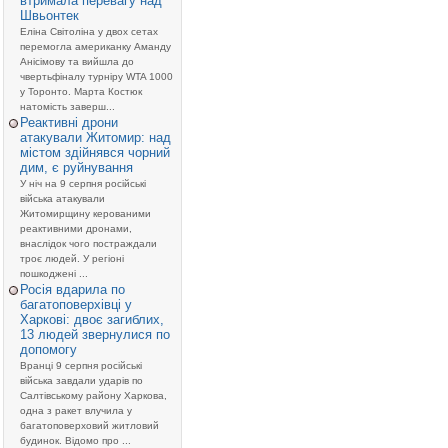
втримала перевагу над
Швьонтек
Еліна Світоліна у двох сетах
перемогла американку Аманду
Анісімову та вийшла до
чвертьфіналу турніру WTA 1000
у Торонто. Марта Костюк
натомість заверш...
Реактивні дрони
атакували Житомир: над
містом здійнявся чорний
дим, є руйнування
У ніч на 9 серпня російські
війська атакували
Житомирщину керованими
реактивними дронами,
внаслідок чого постраждали
троє людей. У регіоні
пошкоджені ...
Росія вдарила по
багатоповерхівці у
Харкові: двоє загиблих,
13 людей звернулися по
допомогу
Вранці 9 серпня російські
війська завдали ударів по
Салтівському району Харкова,
одна з ракет влучила у
багатоповерховий житловий
будинок. Відомо про ...