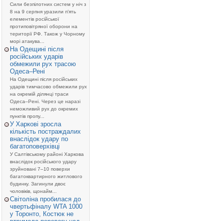
Сили безпілотних систем у ніч з
8 на 9 серпня уразили п’ять
елементів російської
протиповітряної оборони на
території РФ. Також у Чорному
морі атакува...
На Одещині після
російських ударів
обмежили рух трасою
Одеса–Рені
На Одещині після російських
ударів тимчасово обмежили рух
на окремій ділянці траси
Одеса–Рені. Через це наразі
неможливий рух до окремих
пунктів пропу...
У Харкові зросла
кількість постраждалих
внаслідок удару по
багатоповерхівці
У Салтівському районі Харкова
внаслідок російського удару
зруйновані 7–10 поверхи
багатоквартирного житлового
будинку. Загинули двоє
чоловіків, щонайм...
Світоліна пробилася до
чвертьфіналу WTA 1000
у Торонто, Костюк не