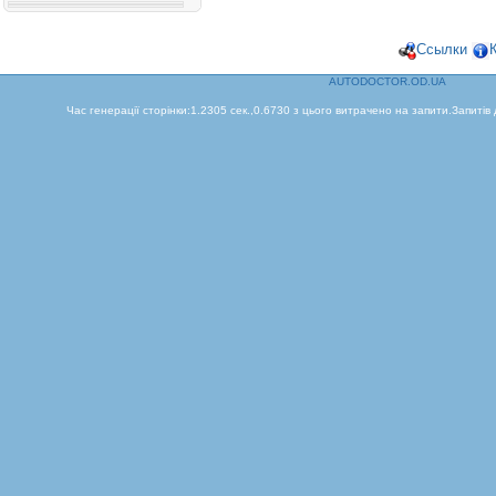
Ссылки
AUTODOCTOR.OD.UA
Час генерації сторінки:1.2305 сек.,0.6730 з цього витрачено на запити.Запитів