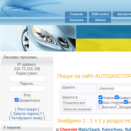
Главная
ESM online
Запчаст
Загрузки
Новое
Ласкаво просимо,
IP address:
216.73.216.158
Користувач:
Пошук на сайті AUTODOCTO
Пароль:
Шукати:
Шукати в:
Новини
Комент
Запам'ятати
Інші сторінки
Ф
Контент
Googl
[
Реєстрація
]
[
Забули пароль?
]
[
Активувати знову
]
Знайдено 1 - 1 з 1 у розділі 
У мережі
Chevrolet
Matiz/Spark, Kalos/Aveo, Nu