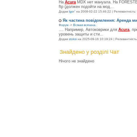
На
Acura
MDX нет мануала. На FORESTER
ftp (должен подойти на мод...
Додав
Igor`
на 2008-02-22 15:46:22 | Релевантність: 
Як частина повідомлення: Аренда м
Форум
->
Всякая всячина.
.... Например, Автоковрики для
Acura
, п
уровень защиты и сти...
Додав
stoksi
на 2025-09-16 10:19:24 | Релевантність:
Знайдено у розділі Чат
Нічого не знайдено