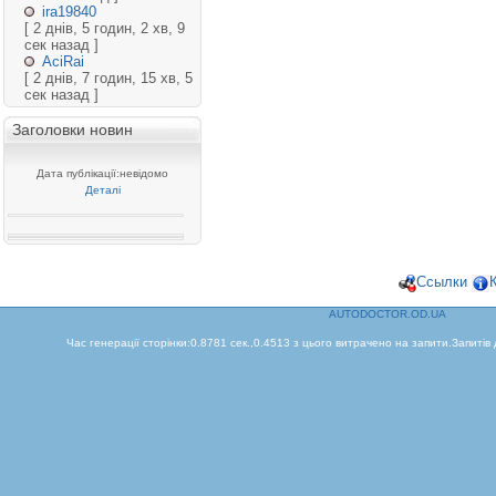
ira19840
[ 2 днів, 5 годин, 2 хв, 9
сек назад ]
AciRai
[ 2 днів, 7 годин, 15 хв, 5
сек назад ]
Заголовки новин
Дата публікації:невідомо
Деталі
Ссылки
AUTODOCTOR.OD.UA
Час генерації сторінки:0.8781 сек.,0.4513 з цього витрачено на запити.Запитів