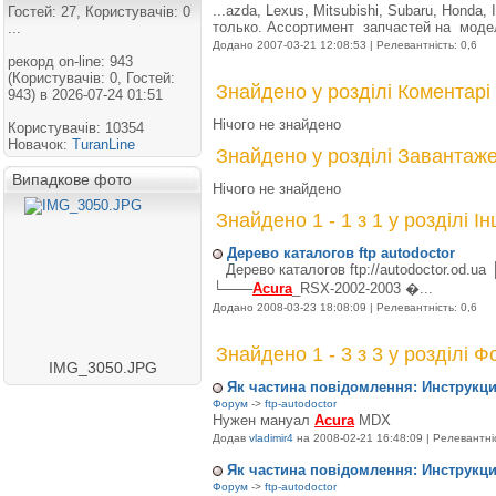
...azda, Lexus, Mitsubishi, Subaru, Honda, In
Гостей: 27, Користувачів: 0
только. Ассортимент запчастей на модел
...
Додано 2007-03-21 12:08:53 | Релевантність: 0,6
рекорд on-line: 943
(Користувачів: 0, Гостей:
Знайдено у розділі Коментарі
943) в 2026-07-24 01:51
Нічого не знайдено
Користувачів: 10354
Новачок:
TuranLine
Знайдено у розділі Завантаж
Випадкове фото
Нічого не знайдено
Знайдено 1 - 1 з 1 у розділі Ін
Дерево каталогов ftp autodoctor
Дерево каталогов ftp://autodoctor.od.u
└───
Acura
_RSX-2002-2003 �...
Додано 2008-03-23 18:08:09 | Релевантність: 0,6
Знайдено 1 - 3 з 3 у розділі 
IMG_3050.JPG
Як частина повідомлення: Инструкц
Форум
->
ftp-autodoctor
Нужен мануал
Acura
MDX
Додав
vladimir4
на 2008-02-21 16:48:09 | Релевантніс
Як частина повідомлення: Инструкц
Форум
->
ftp-autodoctor