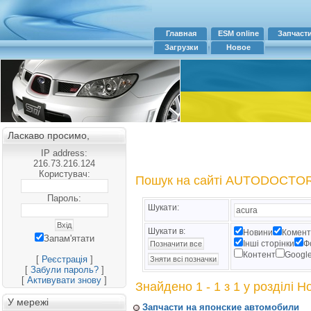
Главная
ESM online
Запчаст
Загрузки
Новое
Ласкаво просимо,
IP address:
216.73.216.124
Користувач:
Пошук на сайті AUTODOCTO
Пароль:
Шукати:
Шукати в:
Новини
Комент
Запам'ятати
Інші сторінки
Ф
Контент
Googl
[
Реєстрація
]
[
Забули пароль?
]
[
Активувати знову
]
Знайдено 1 - 1 з 1 у розділі 
У мережі
Запчасти на японские автомобили