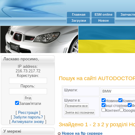
Главная
ESM online
Запчаст
Загрузки
Новое
Ласкаво просимо,
IP address:
216.73.217.72
Користувач:
Пошук на сайті AUTODOCTO
Пароль:
Шукати:
Шукати в:
Новини
Комент
Запам'ятати
Інші сторінки
Ф
Контент
Googl
[
Реєстрація
]
[
Забули пароль?
]
[
Активувати знову
]
Знайдено 1 - 2 з 2 у розділі 
У мережі
Новое на ftp сервере