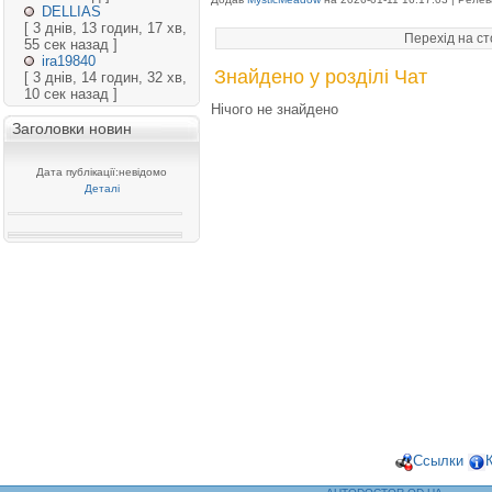
DELLIAS
[ 3 днів, 13 годин, 17 хв,
Перехід на с
55 сек назад ]
ira19840
Знайдено у розділі Чат
[ 3 днів, 14 годин, 32 хв,
10 сек назад ]
Нічого не знайдено
Заголовки новин
Дата публікації:невідомо
Деталі
Ссылки