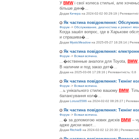
У
BMW
і свої колеса стильні, але хочен
більше дин�...
Додав
Кичера
на 2024-02-02 00:29:19 | Релевантніст
Як частина повідомлення: Обслужив
Форум
->
Обслуживание, диагностика и ремонт япон
Когда зашёл вопрос, где в Харькове обс
и спрашива�...
Додав
MysticMeadow
на 2025-05-27 16:28:14 | Релев
Як частина повідомлення: електронн
Форум
->
Всякая всячина.
...�ественные аналоги для Toyota,
BMW
В наличии и под заказ дет�...
Додав
на 2025-03-06 17:28:16 | Релевантність: 0,6
Як частина повідомлення: Тюнінг к
Форум
->
Всякая всячина.
...ь унікального стилю вашому
BMW
. Тіл
балансування кол�...
Додав
Lotuss5586
на 2024-02-02 08:26:27 | Релевант
Як частина повідомлення: Тюнінг к
Форум
->
Всякая всячина.
...� за допомогою нових дисків
BMW
– ч
адже диски мают...
Додав
RitchieB
на 2024-02-02 12:20:30 | Релевантніс
Як частина повідомлення: Ремонт ст