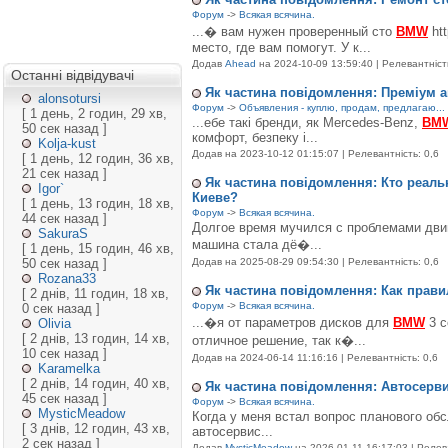
Форум
->
Всякая всячина.
...� вам нужен проверенный сто
BMW
htt
место, где вам помогут. У к...
Додав
Ahead
на 2024-10-09 13:59:40 | Релевантність
Останні відвідувачі
Як частина повідомлення: Преміум а
alonsotursi
Форум
->
Объявления - куплю, продам, предлагаю...
[ 1 день, 2 годин, 29 хв,
...ебе такі бренди, як Mercedes-Benz,
BM
50 сек назад ]
комфорт, безпеку і...
Kolja-kust
Додав
на 2023-10-12 01:15:07 | Релевантність: 0,6
[ 1 день, 12 годин, 36 хв,
21 сек назад ]
Як частина повідомлення: Кто реаль
Igor`
Киеве?
[ 1 день, 13 годин, 18 хв,
Форум
->
Всякая всячина.
44 сек назад ]
Долгое время мучился с проблемами дв
SakuraS
машина стала дё�...
[ 1 день, 15 годин, 46 хв,
50 сек назад ]
Додав
на 2025-08-29 09:54:30 | Релевантність: 0,6
Rozana33
Як частина повідомлення: Как прав
[ 2 днів, 11 годин, 18 хв,
Форум
->
Всякая всячина.
0 сек назад ]
...�я от параметров дисков для
BMW
3 с
Olivia
[ 2 днів, 13 годин, 14 хв,
отличное решение, так к�...
10 сек назад ]
Додав
на 2024-06-14 11:16:16 | Релевантність: 0,6
Karamelka
[ 2 днів, 14 годин, 40 хв,
Як частина повідомлення: Автосерви
45 сек назад ]
Форум
->
Всякая всячина.
MysticMeadow
Когда у меня встал вопрос планового о
[ 3 днів, 12 годин, 43 хв,
автосервис...
2 сек назад ]
Додав
MysticMeadow
на 2026-01-11 16:17:03 | Релева