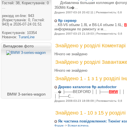
Добавлена большая коллекция фотограф
Гостей: 38, Користувачів: 0
...
350Мб Ка�...
Додано 2007-03-16 20:42:11 | Релевантність: 0,6
рекорд on-line: 943
(Користувачів: 0, Гостей:
ftp сервер
943) в 2026-07-24 01:51
...К8-V6 объем 1.8L и B6-L4 объем 1.6L;
информации по ремонту и м...
Користувачів: 10354
Додано 2007-03-15 21:19:03 | Релевантність: 0,6
Новачок:
TuranLine
Знайдено у розділі Коментарі
Випадкове фото
Нічого не знайдено
Знайдено у розділі Завантаж
Нічого не знайдено
Знайдено 1 - 1 з 1 у розділі Ін
Дерево каталогов ftp autodoctor
...� ├───BEDFORD │ │ ├───
BMW
│ │ 
BMW 3-series-wagon
│ ├───C...
Додано 2008-03-23 18:08:09 | Релевантність: 0,6
Знайдено 1 - 10 з 15 у розділ
Як частина повідомлення: Тюнінг к
Форум
->
Всякая всячина.