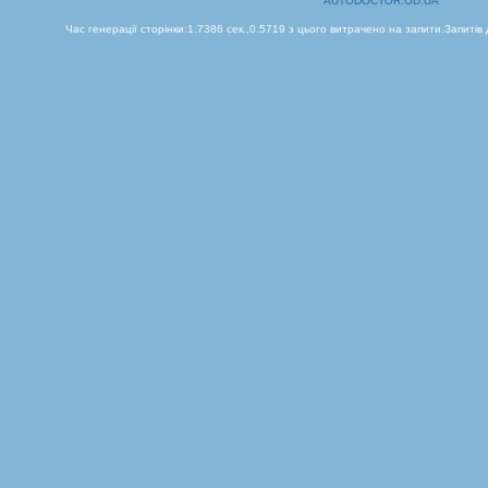
AUTODOCTOR.OD.UA
Час генерації сторінки:1.7386 сек.,0.5719 з цього витрачено на запити.Запитів