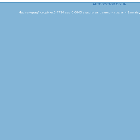
AUTODOCTOR.OD.UA
Час генерації сторінки:0.4734 сек.,0.0643 з цього витрачено на запити.Запитів