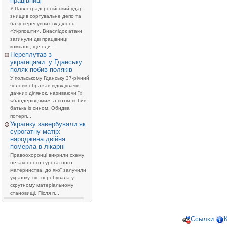
працівниці
У Павлограді російський удар
знищив сортувальне депо та
базу пересувних відділень
«Укрпошти». Внаслідок атаки
загинули дві працівниці
компанії, ще оди...
Переплутав з
українцями: у Гданську
поляк побив поляків
У польському Гданську 37-річний
чоловік ображав відвідувачів
дачних ділянок, називаючи їх
«бандерівцями», а потім побив
батька із сином. Обидва
потерп...
Українку завербували як
сурогатну матір:
народжена двійня
померла в лікарні
Правоохоронці викрили схему
незаконного сурогатного
материнства, до якої залучили
українку, що перебувала у
скрутному матеріальному
становищі. Після п...
Ссылки