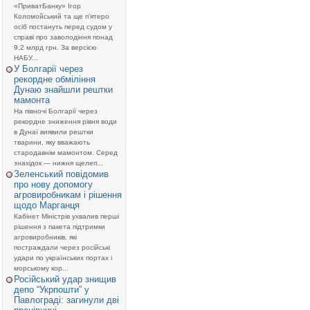
«ПриватБанку» Ігор
Коломойський та ще п’ятеро
осіб постануть перед судом у
справі про заволодіння понад
9,2 млрд грн. За версією
НАБУ...
У Болгарії через
рекордне обміління
Дунаю знайшли рештки
мамонта
На півночі Болгарії через
рекордне зниження рівня води
в Дунаї виявили рештки
тварини, яку вважають
стародавнім мамонтом. Серед
знахідок — нижня щелеп...
Зеленський повідомив
про нову допомогу
агровиробникам і рішення
щодо Марганця
Кабінет Міністрів ухвалив перші
рішення з пакета підтримки
агровиробників, які
постраждали через російські
удари по українських портах і
морському кор...
Російський удар знищив
депо “Укрпошти” у
Павлограді: загинули дві