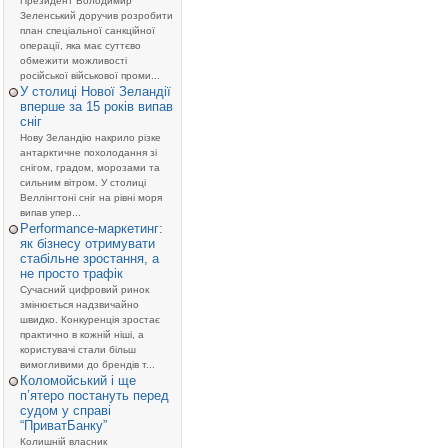
Президент Володимир
Зеленський доручив розробити
план спеціальної санкційної
операції, яка має суттєво
обмежити можливості
російської військової проми...
У столиці Нової Зеландії
вперше за 15 років випав
сніг
Нову Зеландію накрило різке
антарктичне похолодання зі
снігом, градом, морозами та
сильним вітром. У столиці
Веллінгтоні сніг на рівні моря
випав упер...
Performance-маркетинг:
як бізнесу отримувати
стабільне зростання, а
не просто трафік
Сучасний цифровий ринок
змінюється надзвичайно
швидко. Конкуренція зростає
практично в кожній ніші, а
користувачі стали більш
вимогливими до брендів т...
Коломойський і ще
п’ятеро постануть перед
судом у справі
“ПриватБанку”
Колишній власник