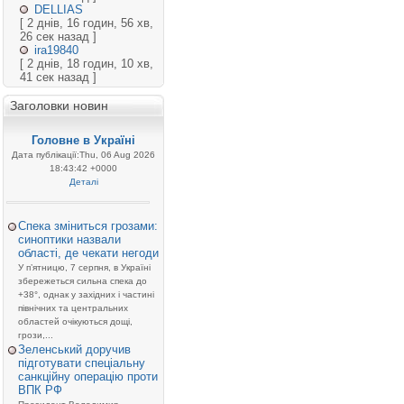
DELLIAS
[ 2 днів, 16 годин, 56 хв,
26 сек назад ]
ira19840
[ 2 днів, 18 годин, 10 хв,
41 сек назад ]
Заголовки новин
Головне в Україні
Дата публікації:Thu, 06 Aug 2026
18:43:42 +0000
Деталі
Спека зміниться грозами:
синоптики назвали
області, де чекати негоди
У п’ятницю, 7 серпня, в Україні
збережеться сильна спека до
+38°, однак у західних і частині
північних та центральних
областей очікуються дощі,
грози,...
Зеленський доручив
підготувати спеціальну
санкційну операцію проти
ВПК РФ