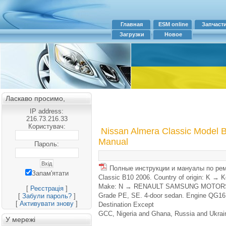
Главная
ESM online
Запчаст
Загрузки
Новое
Ласкаво просимо,
IP address:
216.73.216.33
Користувач:
Nissan Almera Classic Model B
Manual
Пароль:
Полные инструкции и мануалы по рем
Запам'ятати
Classic B10 2006. Country of origin: K → K
Make: N → RENAULT SAMSUNG MOTORS 
[
Реєстрація
]
Grade PE, SE. 4-door sedan. Engine QG1
[
Забули пароль?
]
[
Активувати знову
]
Destination Except
GCC, Nigeria and Ghana, Russia and Ukrai
У мережі