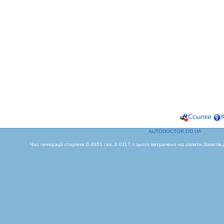
Ссылки
AUTODOCTOR.OD.UA
Час генерації сторінки:0.4651 сек.,0.0117 з цього витрачено на запити.Запитів