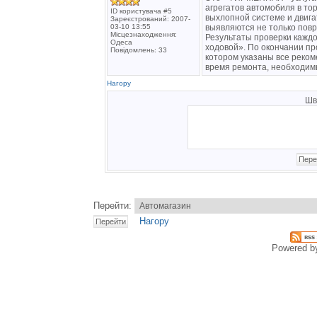
агрегатов автомобиля в то
ID користувача #5
выхлопной системе и двига
Зареєстрований: 2007-
03-10 13:55
выявляются не только повр
Місцезнаходження:
Результаты проверки каждо
Одеса
ходовой». По окончании пр
Повідомлень: 33
котором указаны все реком
время ремонта, необходимы
Нагору
Шв
Перейти:
Нагору
Powered 