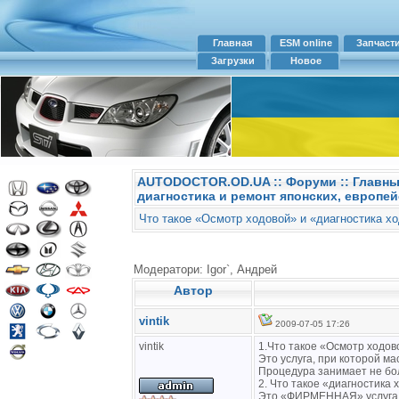
Главная
ESM online
Запчаст
Загрузки
Новое
AUTODOCTOR.OD.UA
::
Форуми
:: Главн
диагностика и ремонт японских, европей
Что такое «Осмотр ходовой» и «диагностика х
Модератори: Igor`, Андрей
Автор
vintik
2009-07-05 17:26
vintik
1.Что такое «Осмотр ходов
Это услуга, при которой м
Процедура занимает не бол
2. Что такое «диагностика
Это «ФИРМЕННАЯ» услуга, 