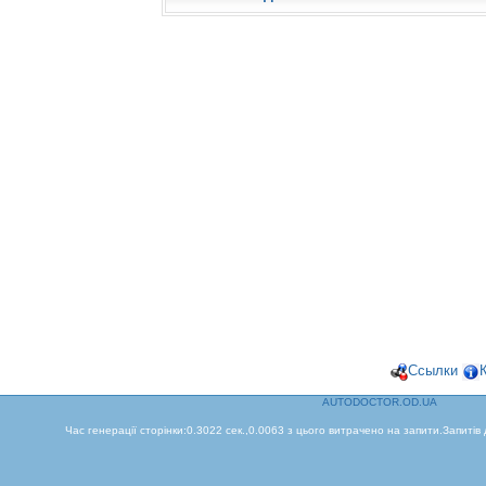
Ссылки
AUTODOCTOR.OD.UA
Час генерації сторінки:0.3022 сек.,0.0063 з цього витрачено на запити.Запитів