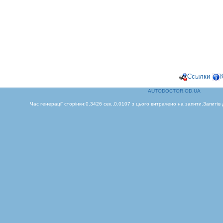
Ссылки
AUTODOCTOR.OD.UA
Час генерації сторінки:0.3426 сек.,0.0107 з цього витрачено на запити.Запитів