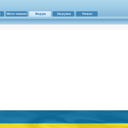
и
Мото-тюнинг
Форум
Загрузки
Новое