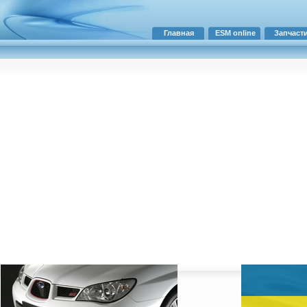
Главная
ESM online
Запчаст