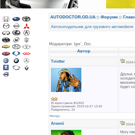
AUTODOCTOR.OD.UA
::
Форуми
:: Глав
Автохолодильник для грузового автомобиля
Модератори: Igor`, Doc.
Автор
Tvistter
2024-0
Друзья,
холодил
магазин
будет с
ID користувача #11602
Зареєстрований: 2023-10-27 13:40
Повідомлень: 24
Нагору
Arsenii
2024-0
Могу см