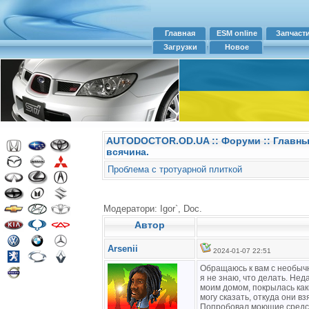
Главная
ESM online
Запчаст
Загрузки
Новое
AUTODOCTOR.OD.UA
::
Форуми
:: Главн
всячина.
Проблема с тротуарной плиткой
Модератори: Igor`, Doc.
Автор
Arsenii
2024-01-07 22:51
Обращаюсь к вам с необычн
я не знаю, что делать. Нед
моим домом, покрылась как
могу сказать, откуда они вз
Попробовал моющие средст