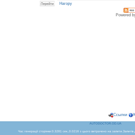
Нагору
Powered 
Ссылки
AUTODOCTOR.OD.UA
Час генерації сторінки:0.3281 сек.,0.0216 з цього витрачено на запити.Запитів