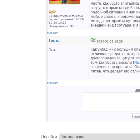
месте, как будто впитались
вокруг, которые могли бы в
подобной ситуацией или и
ID користувача #11603
любые советы и рекомендац
Зареєстрований: 2023-
методы, которые могут пом
10-29 14:13
внешний вид тротуара, и я 
Повідомлень: 35
Нагору
Гость
2024-01-08 16:29
Как укладчик с большим оп
Гість
отличное средство, которое
долгосрочную защиту от вл
том, как убрать высолы
http
эффективная пропитка. Он
пятен, что делает его отл
Нагору
Шв
Перейти: