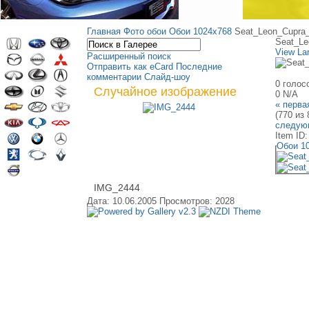
Главная
Фото обои
Обои 1024х768
Seat_Leon_Cupra
Seat_Le
View La
Расширенный поиск
Отправить как eCard
Последние
комментарии
Слайд-шоу
0 голос
Случайное изображение
0
N/A
« перва
(770 из 
следую
Item ID
Обои 1
IMG_2444
Дата: 10.06.2005
Просмотров: 2028