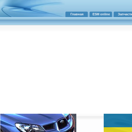
Главная
ESM online
Запчаст