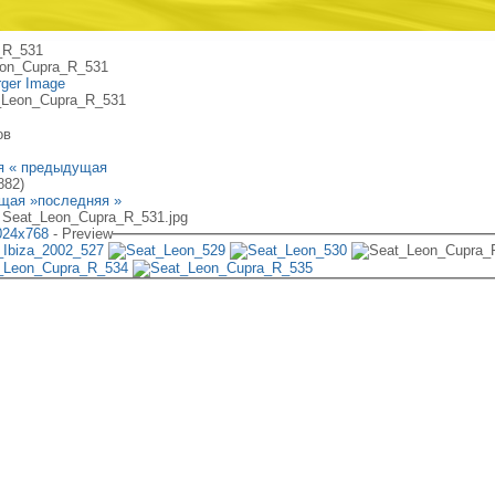
_R_531
on_Cupra_R_531
rger Image
ов
я
« предыдущая
882)
щая »
последняя »
: Seat_Leon_Cupra_R_531.jpg
024х768
- Preview