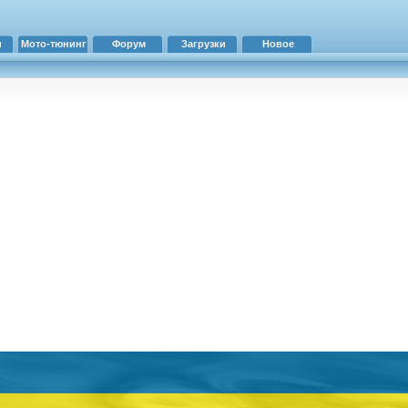
и
Мото-тюнинг
Форум
Загрузки
Новое