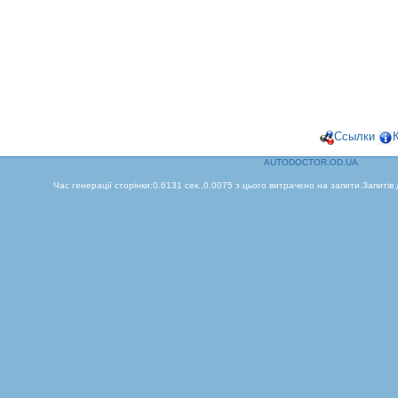
Ссылки
AUTODOCTOR.OD.UA
Час генерації сторінки:0.6131 сек.,0.0075 з цього витрачено на запити.Запитів