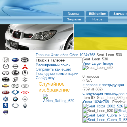
Главная
ESM online
Запчаст
Загрузки
Новое
Главная
Фото обои
Обои 1024х768
Seat_Leon_530
Seat_Leon_530
View Larger Image
Расширенный поиск
Отправить как eCard
Последние комментарии
0 голосов
Слайд-шоу
0
N/A
Случайное
« первая
« предыдущая
изображение
(769 из 882)
следующая »
последняя 
Item ID: Seat_Leon_530.jp
Обои 1024х768
- Preview