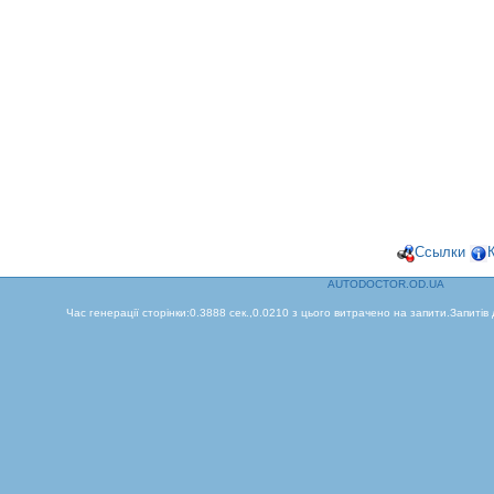
Ссылки
AUTODOCTOR.OD.UA
Час генерації сторінки:0.3888 сек.,0.0210 з цього витрачено на запити.Запитів