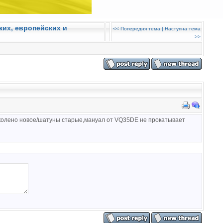
ких, европейских и
<<
Попередня тема
|
Наступна тема
>>
 колено новое/шатуны старые,мануал от VQ35DE не прокатывает