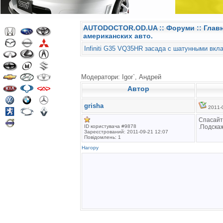
AUTODOCTOR.OD.UA
::
Форуми
:: Глав
американских авто.
Infiniti G35 VQ35HR засада с шатунными вкла
Модератори: Igor`, Андрей
Автор
grisha
2011-0
Спасайт
ID користувача #9878
.Подскаж
Зареєстрований: 2011-09-21 12:07
Повідомлень: 1
Нагору