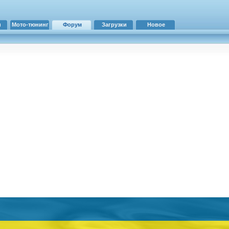
и
Мото-тюнинг
Форум
Загрузки
Новое