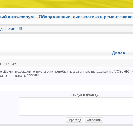
ный авто-форум ::
Обслуживание, диагностика и ремонт японс
дышами !!!!!
Додав
9-21 16:42
е ,Други, подскажите пжста ,как подобрать шатунные вкладыши на VQ35HR -
ите ,где копать ????!!!!!
Швидка відповідь: