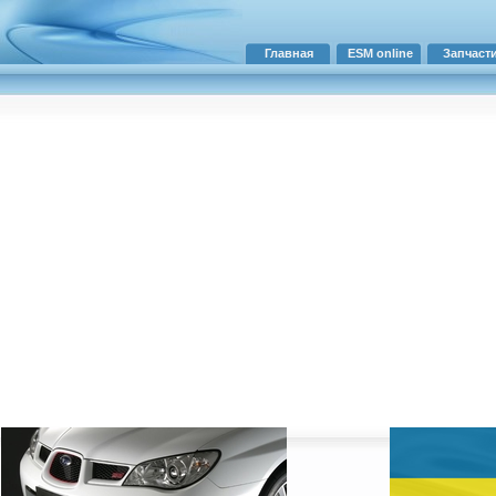
Главная
ESM online
Запчаст