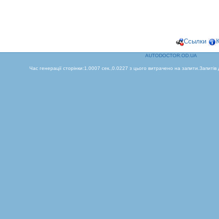
Ссылки
AUTODOCTOR.OD.UA
Час генерації сторінки:1.0007 сек.,0.0227 з цього витрачено на запити.Запитів