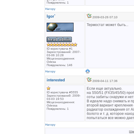
Повідомлень: 1
Нагору
Igor`
2009-03-26 07:10
Термостат может быть...
ID користувача #1
Зареєстрований: 2007-
03-06 10:28
Місцезнаходження:
Odesa
Повідомлень: 146
Нагору
interested
2009-04-11 17:36
Если еще актуально.
ID користувача #5555
на S50/51 (FX35/45/50) про
Зареєстрований: 2009-
соты забиты снаружи и нет
03-03 19:53
В идеале надо снимать и п
Місцезнаходження:
второй вариант крепления
Odessa
Повідомлень: 1
радиатор охлаждения от А/
болото и т. д. которое нах
попытаться все можно дает 
Нагору
Шв