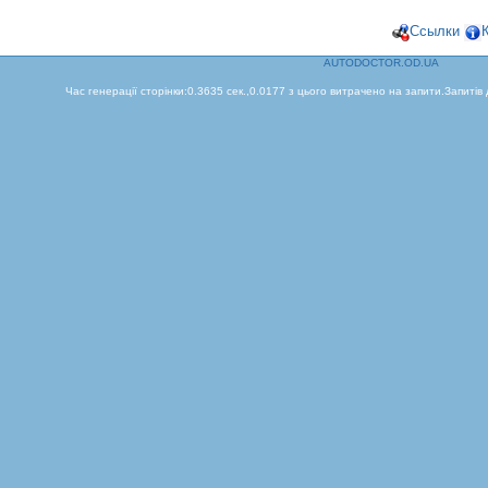
Ссылки
AUTODOCTOR.OD.UA
Час генерації сторінки:0.3635 сек.,0.0177 з цього витрачено на запити.Запитів