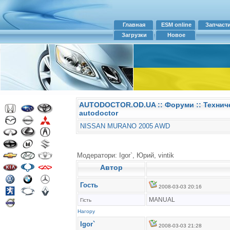
Главная
ESM online
Запчаст
Загрузки
Новое
AUTODOCTOR.OD.UA
::
Форуми
:: Технич
autodoctor
NISSAN MURANO 2005 AWD
Модератори: Igor`, Юрий, vintik
Автор
Гость
2008-03-03 20:16
MANUAL
Гість
Нагору
Igor`
2008-03-03 21:28