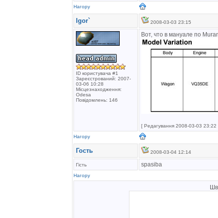
Нагору
Igor`
2008-03-03 23:15
Вот, что в мануале по Mura
ID користувача #1
Зареєстрований: 2007-
03-06 10:28
Місцезнаходження:
Odesa
Повідомлень: 146
[ Редагування 2008-03-03 23:22 
Нагору
Гость
2008-03-04 12:14
spasiba
Гість
Нагору
Шв