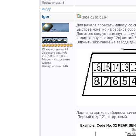
Повідомлень: 3
Нагору
Igor`
2008-01-06 01:04
Для начала проехать минуту со с
Быстрее конечно на сервисе сбро
Для этого следует замкнуть на ку
индикаторную лампу 12в) автомоб
Влючить зажигание не заводя дви
ID користувача #1
Зареєстрований:
2007-03-06 10:28
Місцезнаходження:
Odesa
Повідомлень: 146
Лампа на щитке приборном начнет
Первый код "12" - стартовый.