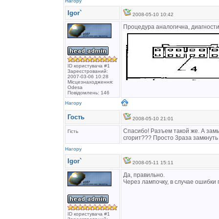
Нагору
Igor`
2008-05-10 10:42
Процедура аналогична, диагности
ID користувача #1
Зареєстрований:
2007-03-06 10:28
Місцезнаходження:
Odesa
Повідомлень: 146
Нагору
Гость
2008-05-10 21:01
Спасибо! Разъем такой же. А зам
Гість
сгорит??? Просто 3раза замкнуть
Нагору
Igor`
2008-05-11 15:11
Да, правильно.
Через лампочку, в случае ошибки 
ID користувача #1