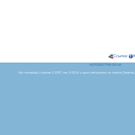
Ссылки
AUTODOCTOR.OD.UA
Час генерації сторінки:1.3297 сек.,0.0214 з цього витрачено на запити.Запитів