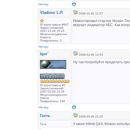
Нагору
Vladimir L.P.
2008-01-06 12:57
Ремонтировал стартер Nissan Tin
ID користувача #947
моргает индикатор АБС. Как испра
Зареєстрований:
2007-12-28 19:45
Місцезнаходження:
Алмата
Повідомлень: 3
Нагору
Igor`
2008-01-06 14:53
Ну так попробуйте проделать про
ID користувача #1
Зареєстрований:
2007-03-06 10:28
Місцезнаходження:
Odesa
Повідомлень: 146
Нагору
Гость
2008-05-09 21:15
У меня Infiniti QX4. Можно испол
Гість