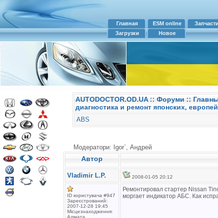
Главная
ESM online
Запчаст
Загрузки
Новое
AUTODOCTOR.OD.UA
::
Форуми
:: Главн
диагностика и ремонт японских, европей
ABS
Модератори: Igor`, Андрей
Автор
Vladimir L.P.
2008-01-05 20:12
Ремонтировал стартер Nissan Tin
ID користувача #947
моргает индикатор АБС. Как испра
Зареєстрований:
2007-12-28 19:45
Місцезнаходження:
Алмата