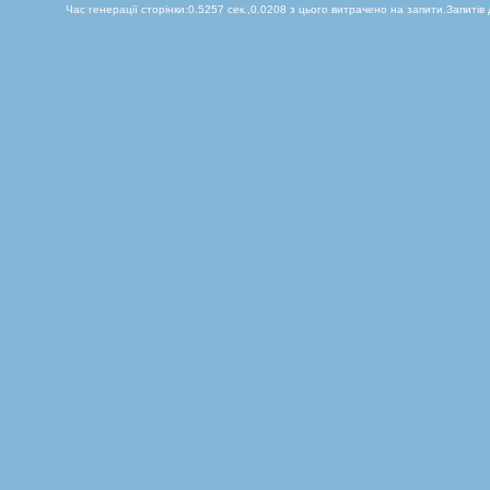
Час генерації сторінки:0.5257 сек.,0.0208 з цього витрачено на запити.Запитів