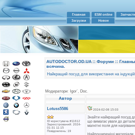
Главная
ESM online
Запчаст
Загрузки
Новое
AUTODOCTOR.OD.UA
::
Форуми
:: Главн
всячина.
Найкращий посуд для використання на індукцій
Модератори: Igor`, Doc.
Автор
Lotuss5586
2024-02-08 15:03
Знайти найкращий посуд дл
ID користувача #11612
що вимагає уваги до детале
Зареєстрований: 2024-
магнітні поля для нагріванн
01-31 11:15
Повідомлень: 19
Найпоширеніші матеріали, я