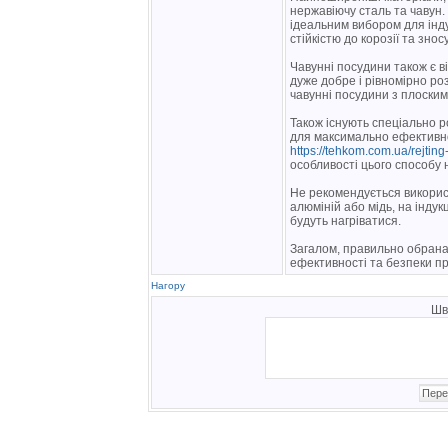
нержавіючу сталь та чавун. 
ідеальним вибором для інду
стійкістю до корозії та зносу
Чавунні посудини також є в
дуже добре і рівномірно ро
чавунні посудини з плоским
Також існують спеціально ро
для максимально ефективног
https://tehkom.com.ua/rejting
особливості цього способу 
Не рекомендується викорис
алюміній або мідь, на індук
будуть нагріватися.
Загалом, правильно обрана 
ефективності та безпеки при
Нагору
Шв