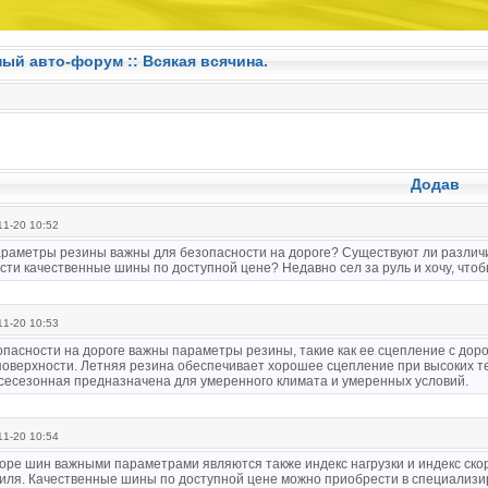
ный авто-форум ::
Всякая всячина.
Додав
1-20 10:52
араметры резины важны для безопасности на дороге? Существуют ли различи
сти качественные шины по доступной цене? Недавно сел за руль и хочу, чтоб
1-20 10:53
опасности на дороге важны параметры резины, такие как ее сцепление с дор
поверхности. Летняя резина обеспечивает хорошее сцепление при высоких т
 всесезонная предназначена для умеренного климата и умеренных условий.
1-20 10:54
оре шин важными параметрами являются также индекс нагрузки и индекс ско
иля. Качественные шины по доступной цене можно приобрести в специализир