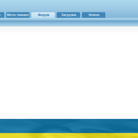
и
Мото-тюнинг
Форум
Загрузки
Новое