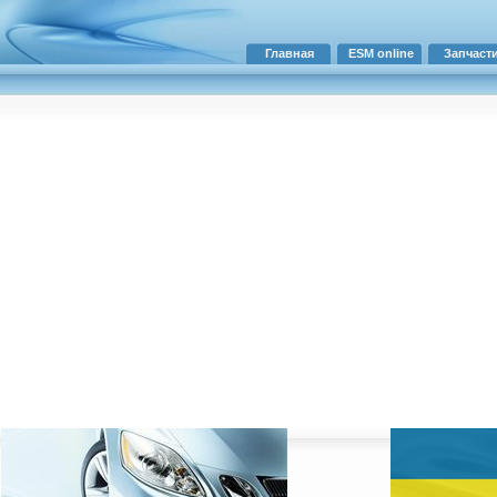
Главная
ESM online
Запчаст