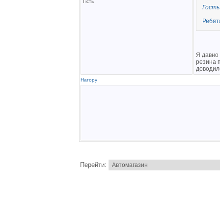
Гість
Гость
Ребят
Я давно
резина п
доводил
Нагору
Перейти: