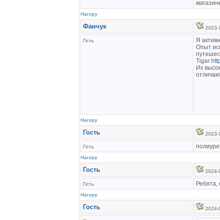
магазин
Нагору
Фанчук
2023-1
Я актив
Гість
Опыт ис
путешест
Tigar
htt
Их высок
отличаю
Нагору
Гость
2023-1
полиуре
Гість
Нагору
Гость
2024-0
Ребята,
Гість
Нагору
Гость
2024-0