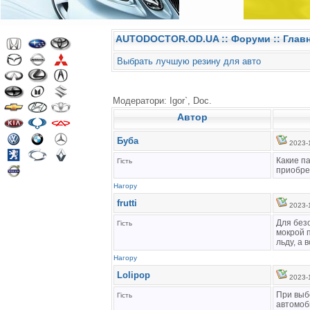
AUTODOCTOR.OD.UA
::
Форуми
:: Глав
Выбрать лучшую резину для авто
Модератори: Igor`, Doc.
Автор
Буба
2023-1
Какие п
Гість
приобре
Нагору
frutti
2023-1
Для без
Гість
мокрой 
льду, а
Нагору
Lolipop
2023-1
При выб
Гість
автомоб