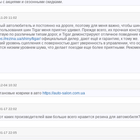
ы с акциями и сезонными скидками.
1-20 11:02
ный автолюбитель и постоянно на дороге, поэтому для меня важно, чтобы ш
пользования шин Tigar меня приятно удивил. Прежде всего, их прочная конст
вую по различным типам дорог, и Tigar демонстрируют отличное поведение к
ps://rezina.ua/shiny/tigar/
официальный дилер, дают ещё и гарантию, к тому же.
ий уровень сцепления с поверхностью дает уверенность в управлении, что о
тся низким уровнем шума, что делает поездки еще более приятными. Рекоменд
2-04 10:32
тановые коврики в авто
https://auto-salon.com.ua
1-17 22:02
 от каких производителей вам больше всего нравится резина для автомобиля
1-17 22:05