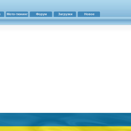
и
Мото-тюнинг
Форум
Загрузки
Новое