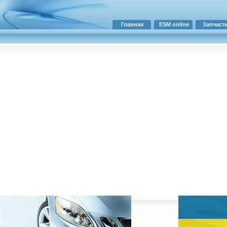
Главная
ESM online
Запчаст