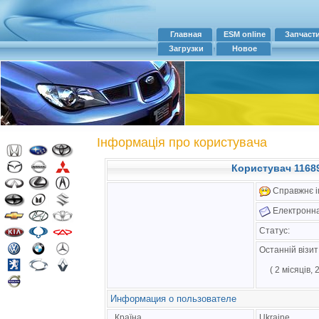
Главная
ESM online
Запчаст
Загрузки
Новое
Інформація про користувача
Користувач 11689
Справжнє ім
Електронна
Статус:
Останній візи
( 2 місяців,
Информация о пользователе
Країна
Ukraine