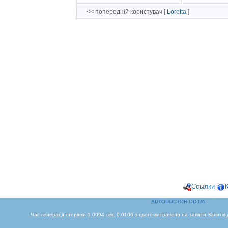
<< попередній користувач [
Loretta
]
Ссылки
AUTODOCTOR.OD.UA
Час генерації сторінки:1.0094 сек.,0.0106 з цього витрачено на запити.Запитів