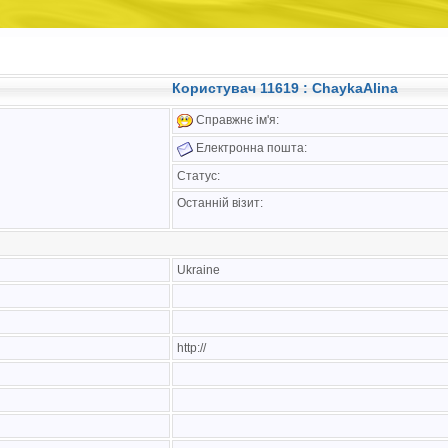
Користувач 11619 : ChaykaAlina
Справжнє ім'я:
Електронна пошта:
Статус:
Останній візит:
Ukraine
http://