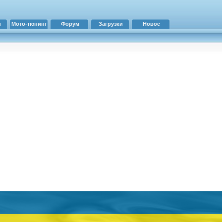
и
Мото-тюнинг
Форум
Загрузки
Новое