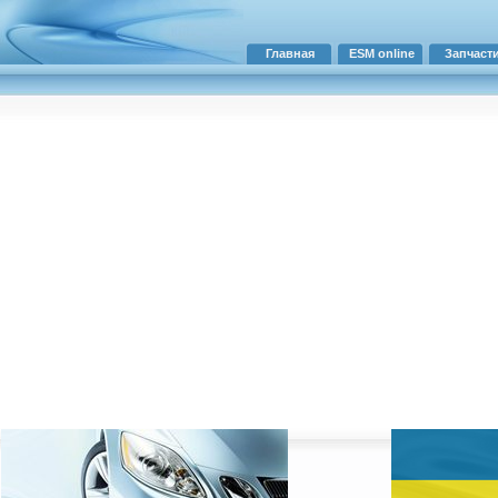
Главная
ESM online
Запчаст