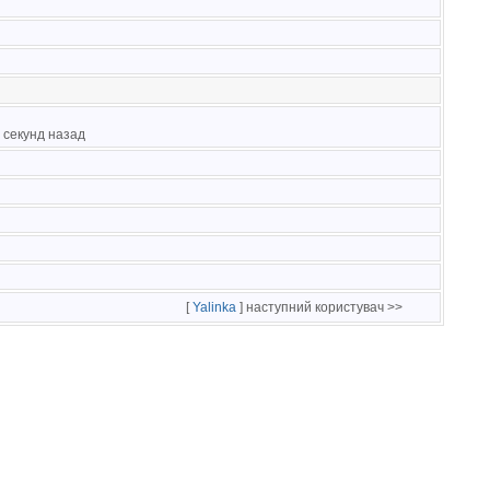
50 секунд назад
[
Yalinka
] наступний користувач >>