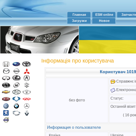
Главная
ESM online
Запчаст
Загрузки
Новое
Інформація про користувача
Користувач 1019 
Справжнє ім
Електронна
Статус:
без фото
Останній візи
( 16 рок
Информация о пользователе
Країна
Ukraine