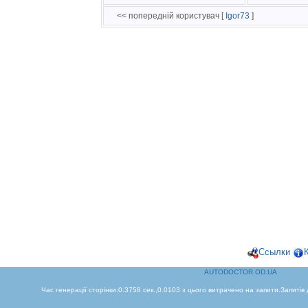
<< попередній користувач [
Igor73
]
Ссылки
AUTODOCTOR.OD.UA
Час генерації сторінки:0.3758 сек.,0.0103 з цього витрачено на запити.Запитів