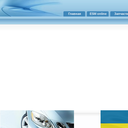
Главная
ESM online
Запчаст