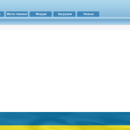
и
Мото-тюнинг
Форум
Загрузки
Новое