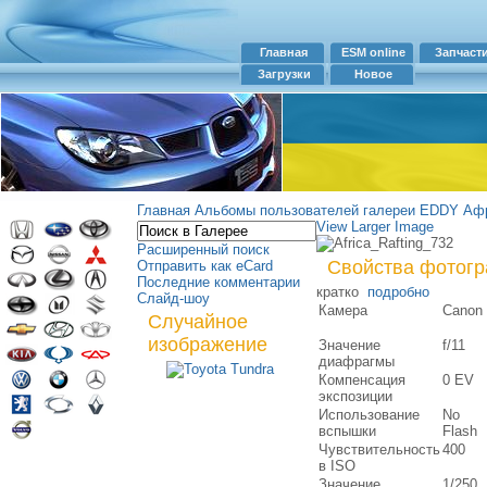
Главная
ESM online
Запчаст
Загрузки
Новое
Главная
Альбомы пользователей галереи
EDDY
Афр
View Larger Image
Расширенный поиск
Свойства фотог
Отправить как eCard
Последние комментарии
кратко
подробно
Слайд-шоу
Камера
Canon
Случайное
изображение
Значение
f/11
диафрагмы
Компенсация
0 EV
экспозиции
Использование
No
вспышки
Flash
Чувствительность
400
в ISO
Значение
1/250