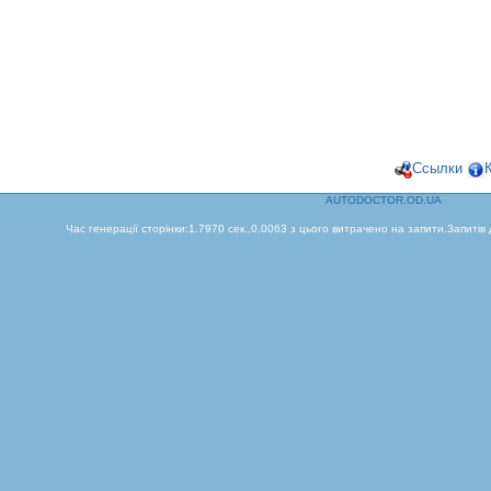
Ссылки
AUTODOCTOR.OD.UA
Час генерації сторінки:1.7970 сек.,0.0063 з цього витрачено на запити.Запитів