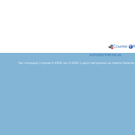
Ссылки
AUTODOCTOR.OD.UA
Час генерації сторінки:0.4358 сек.,0.0083 з цього витрачено на запити.Запитів