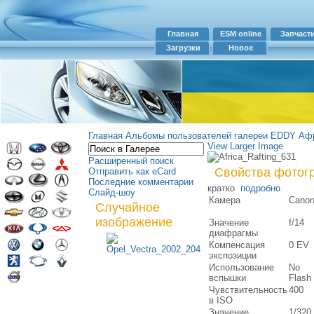
Главная
ESM online
Запчаст
Загрузки
Новое
Главная
Альбомы пользователей галереи
EDDY
Афр
View Larger Image
Расширенный поиск
Свойства фотог
Отправить как eCard
Последние комментарии
кратко
подробно
Слайд-шоу
Камера
Cano
Случайное
изображение
Значение
f/14
диафрагмы
Компенсация
0 EV
экспозиции
Использование
No
вспышки
Flash
Чувствительность
400
в ISO
Значение
1/320