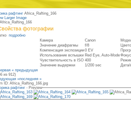
ика рафтинг
Africa_Rafting_166
ew Larger Image
Свойства фотографии
атко
подробно
Камера
Canon
Моде
Значение диафрагмы
f/8
Цвето
Компенсация экспозиции
0 EV
Прогр
Использование вспышки
Red Eye, Auto-Mode
Фокус
Чувствительность в ISO
400
Режим
Значение выдержки
1/200 sec
Дата/
первая
« предыдущая
66 из 912)
едующая »
последняя »
em ID: Africa_Rafting_166.jpg
рика рафтинг
- Preview