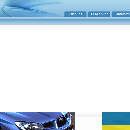
Главная
ESM online
Запчаст