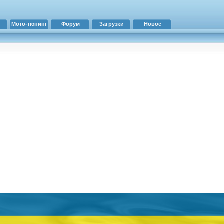
и
Мото-тюнинг
Форум
Загрузки
Новое