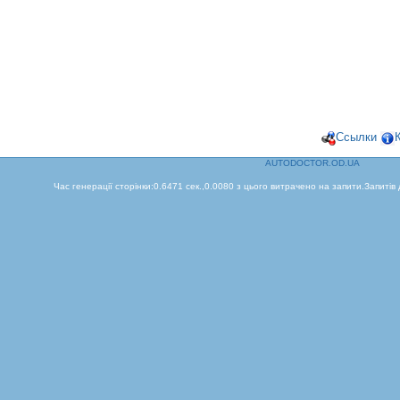
Ссылки
AUTODOCTOR.OD.UA
Час генерації сторінки:0.6471 сек.,0.0080 з цього витрачено на запити.Запитів