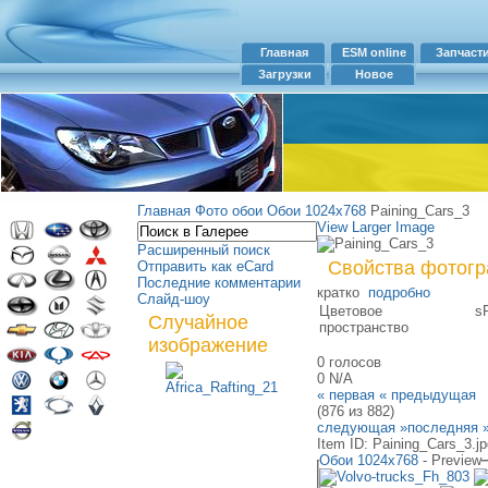
Главная
ESM online
Запчаст
Загрузки
Новое
Главная
Фото обои
Обои 1024х768
Paining_Cars_3
View Larger Image
Расширенный поиск
Свойства фотог
Отправить как eCard
Последние комментарии
кратко
подробно
Слайд-шоу
Цветовое
s
Случайное
пространство
изображение
0 голосов
0
N/A
« первая
« предыдущая
(876 из 882)
следующая »
последняя 
Item ID: Paining_Cars_3.jp
Обои 1024х768
- Preview