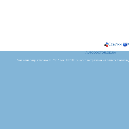
Ссылки
AUTODOCTOR.OD.UA
Час генерації сторінки:0.7587 сек.,0.0103 з цього витрачено на запити.Запитів