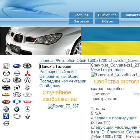
Главная
ESM online
Запчаст
Загрузки
Новое
Главная
Фото обои
Обои 1600х1200
Chevrolet_Corvet
Chevrolet_Corvette-zr1_23
View Larger Image
Расширенный поиск
Отправить как eCard
Свойства фотог
Последние комментарии
Слайд-шоу
кратко
подробно
Случайное
Цветовое
Unca
изображение
пространство
1 голос
5
N/A
« первая
« предыдущая
(39 из 111)
следующая »
последняя 
Item ID: Chevrolet_Corvett
Обои 1600х1200
- Previe