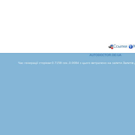
Ссылки
AUTODOCTOR.OD.UA
Час генерації сторінки:0.7158 сек.,0.0084 з цього витрачено на запити.Запитів