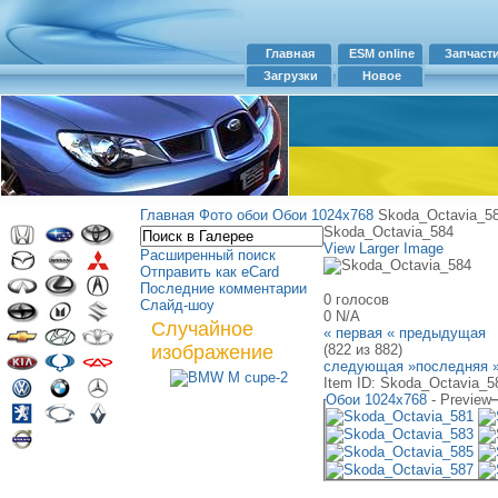
Главная
ESM online
Запчаст
Загрузки
Новое
Главная
Фото обои
Обои 1024х768
Skoda_Octavia_5
Skoda_Octavia_584
View Larger Image
Расширенный поиск
Отправить как eCard
Последние комментарии
0 голосов
Слайд-шоу
0
N/A
Случайное
« первая
« предыдущая
изображение
(822 из 882)
следующая »
последняя 
Item ID: Skoda_Octavia_5
Обои 1024х768
- Preview