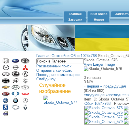
Главная
ESM online
Запчаст
Загрузки
Новое
Главная
Фото обои
Обои 1024х768
Skoda_Octavia_5
Skoda_Octavia_576
View Larger Image
Расширенный поиск
Отправить как eCard
Последние комментарии
0 голосов
Слайд-шоу
0
N/A
Случайное
« первая
« предыдущая
изображение
(814 из 882)
следующая »
последняя 
Item ID: Skoda_Octavia_5
Обои 1024х768
- Preview