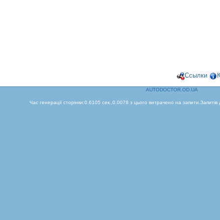
Ссылки
AUTODOCTOR.OD.UA
Час генерації сторінки:0.6105 сек.,0.0078 з цього витрачено на запити.Запитів