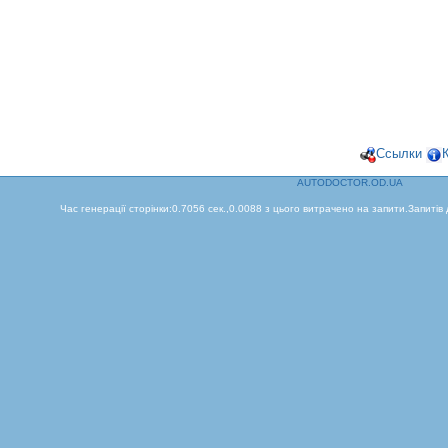
Ссылки
AUTODOCTOR.OD.UA
Час генерації сторінки:0.7056 сек.,0.0088 з цього витрачено на запити.Запитів