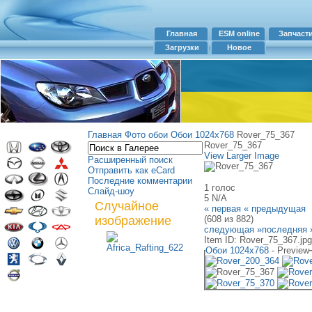
Главная
ESM online
Запчаст
Загрузки
Новое
Главная
Фото обои
Обои 1024х768
Rover_75_367
Rover_75_367
View Larger Image
Расширенный поиск
Отправить как eCard
Последние комментарии
1 голос
Слайд-шоу
5
N/A
Случайное
« первая
« предыдущая
изображение
(608 из 882)
следующая »
последняя 
Item ID: Rover_75_367.jpg
Обои 1024х768
- Preview