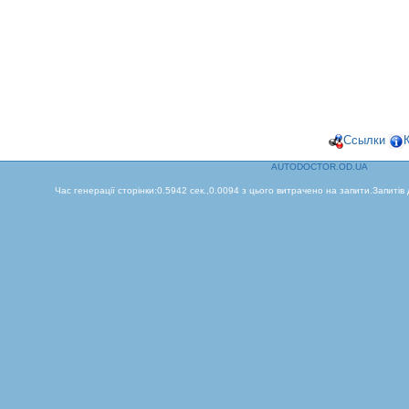
Ссылки
AUTODOCTOR.OD.UA
Час генерації сторінки:0.5942 сек.,0.0094 з цього витрачено на запити.Запитів