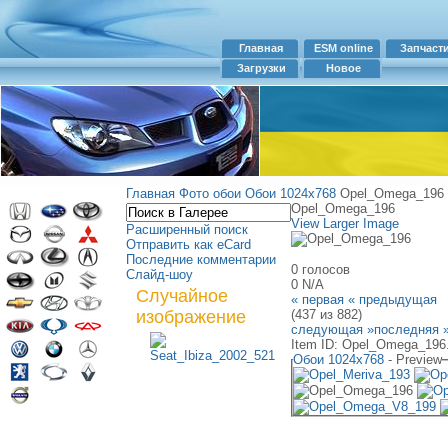
Главная
ESM online
Запчаст
Загрузки
Новое
Главная
Фото обои
Обои 1024х768
Opel_Omega_196
Opel_Omega_196
View Larger Image
Расширенный поиск
Отправить как eCard
Последние комментарии
0 голосов
Слайд-шоу
0
N/A
Случайное
« первая
« предыдущая
изображение
(437 из 882)
следующая »
последняя 
Item ID: Opel_Omega_196.
Обои 1024х768
- Preview