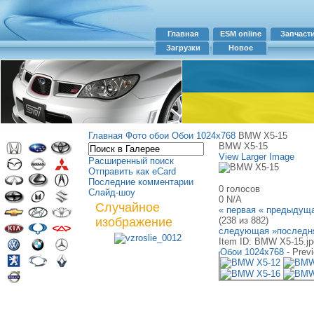
Главная
ESM online
Запчаст
Загрузки
Новое
Главная
Фото обои
Обои 1024х768
BMW X5-15
BMW X5-15
View Larger Image
Расширенный поиск
Отправить как eCard
Последние комментарии
0 голосов
Слайд-шоу
0
N/A
Случайное
« первая
« предыдущ
изображение
(238 из 882)
следующая »
последн
Item ID: BMW X5-15.jp
Обои 1024х768
- Prev