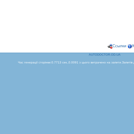
Ссылки
AUTODOCTOR.OD.UA
Час генерації сторінки:0.7713 сек.,0.0091 з цього витрачено на запити.Запитів