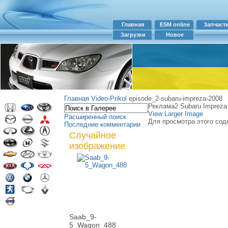
Главная
ESM online
Запчаст
Загрузки
Новое
Главная
Video-Prikol
episode_2-subaru-impreza-2008
Реклама2 Subaru Impreza
View Larger Image
Расширенный поиск
Для просмотра этого сод
Последние комментарии
Случайное
изображение
Saab_9-
5_Wagon_488