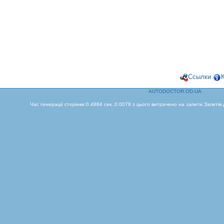
Ссылки
AUTODOCTOR.OD.UA
Час генерації сторінки:0.4884 сек.,0.0078 з цього витрачено на запити.Запитів