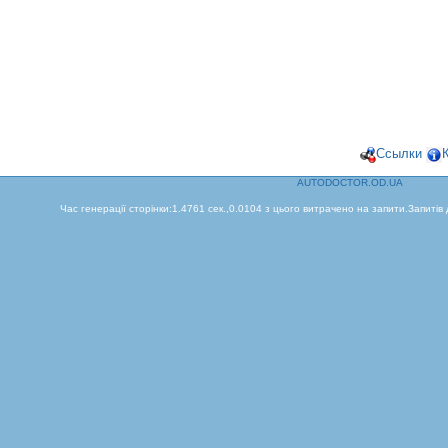
Ссылки
AUTODOCTOR.OD.UA
Час генерації сторінки:1.4761 сек.,0.0104 з цього витрачено на запити.Запитів