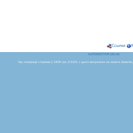
Ссылки
AUTODOCTOR.OD.UA
Час генерації сторінки:1.1928 сек.,0.0101 з цього витрачено на запити.Запитів