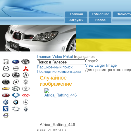
Главная
ESM online
Запчаст
Загрузки
Новое
Главная
Video-Prikol
trojangames
Спорт?
View Larger Image
Расширенный поиск
Для просмотра этого сод
Последние комментарии
Случайное
изображение
Africa_Rafting_446
Дата: 21.02.2007