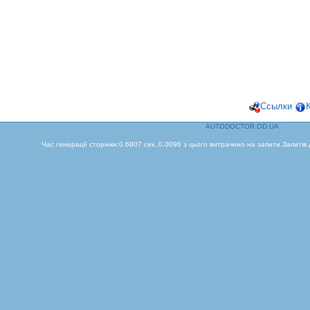
Ссылки
AUTODOCTOR.OD.UA
Час генерації сторінки:0.6807 сек.,0.0096 з цього витрачено на запити.Запитів