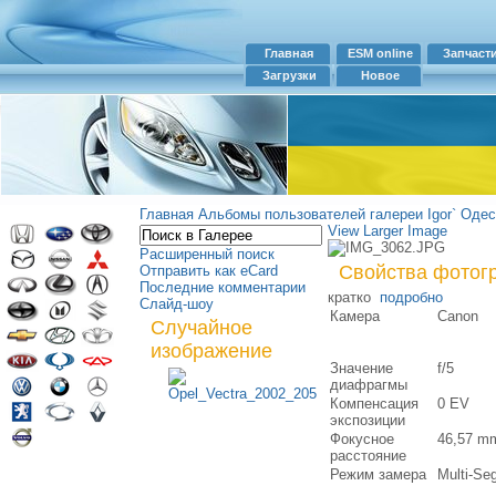
Главная
ESM online
Запчаст
Загрузки
Новое
Главная
Альбомы пользователей галереи
Igor`
Одес
View Larger Image
Расширенный поиск
Свойства фотог
Отправить как eCard
Последние комментарии
кратко
подробно
Слайд-шоу
Камера
Canon
Случайное
изображение
Значение
f/5
диафрагмы
Компенсация
0 EV
экспозиции
Фокусное
46,57 m
расстояние
Режим замера
Multi-Se